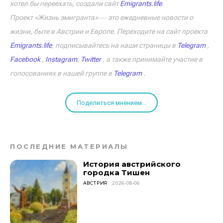
хотел бы переехать, создали сайт
Emigrants.life
.
Проект «Жизнь эмигранта» ― это ежедневные новости о
жизни, быте в Австрии и Европе. Переходите на сайт проекта
Emigrants.life
, подписывайтесь на наши страницы в
Telegram
,
Facebook
,
Instagram
,
Twitter
, а также принимайте участие в
голосованиях в нашей группе в
Telegram
.
Поделиться мнением...
ПОСЛЕДНИЕ МАТЕРИАЛЫ
История австрийского
городка Тишен
АВСТРИЯ
2026-08-06