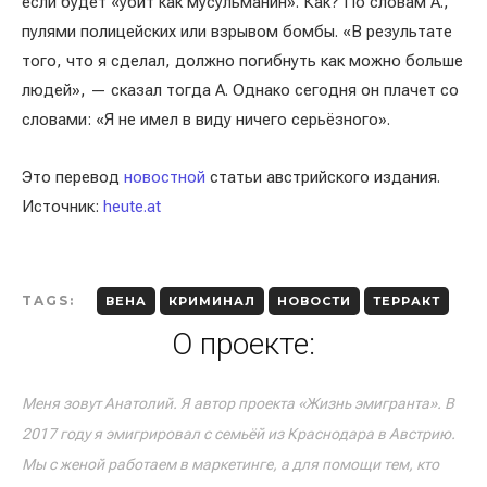
если будет «убит как мусульманин». Как? По словам А.,
пулями полицейских или взрывом бомбы. «В результате
того, что я сделал, должно погибнуть как можно больше
людей», — сказал тогда А. Однако сегодня он плачет со
словами: «Я не имел в виду ничего серьёзного».
Это перевод
новостной
статьи австрийского издания.
Источник:
heute.at
TAGS:
ВЕНА
КРИМИНАЛ
НОВОСТИ
ТЕРРАКТ
О проекте:
Меня зовут Анатолий. Я автор проекта «Жизнь эмигранта». В
2017 году я эмигрировал с семьёй из Краснодара в Австрию.
Мы с женой работаем в маркетинге, а для помощи тем, кто