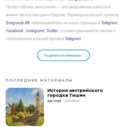
Проект «Жизнь эмигранта» ― это ежедневные новости о
жизни, быте в Австрии и Европе. Переходите на сайт проекта
Emigrants.life
, подписывайтесь на наши страницы в
Telegram
,
Facebook
,
Instagram
,
Twitter
, а также принимайте участие в
голосованиях в нашей группе в
Telegram
.
Поделиться мнением...
ПОСЛЕДНИЕ МАТЕРИАЛЫ
История австрийского
городка Тишен
АВСТРИЯ
2026-08-06