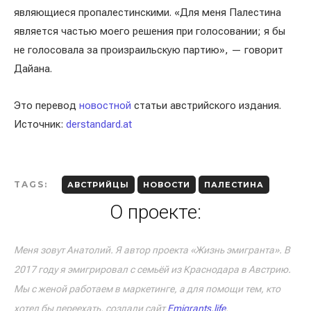
являющиеся пропалестинскими. «Для меня Палестина
является частью моего решения при голосовании; я бы
не голосовала за произраильскую партию», — говорит
Дайана.
Это перевод
новостной
статьи австрийского издания.
Источник:
derstandard.at
TAGS:
АВСТРИЙЦЫ
НОВОСТИ
ПАЛЕСТИНА
О проекте:
Меня зовут Анатолий. Я автор проекта «Жизнь эмигранта». В
2017 году я эмигрировал с семьёй из Краснодара в Австрию.
Мы с женой работаем в маркетинге, а для помощи тем, кто
хотел бы переехать, создали сайт
Emigrants.life
.