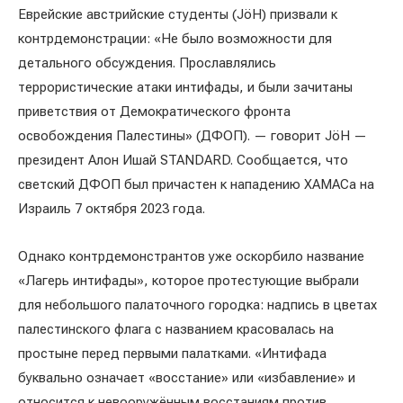
Еврейские австрийские студенты (JöH) призвали к
контрдемонстрации: «Не было возможности для
детального обсуждения. Прославлялись
террористические атаки интифады, и были зачитаны
приветствия от Демократического фронта
освобождения Палестины» (ДФОП). — говорит JöH —
президент Алон Ишай STANDARD. Сообщается, что
светский ДФОП был причастен к нападению ХАМАСа на
Израиль 7 октября 2023 года.
Однако контрдемонстрантов уже оскорбило название
«Лагерь интифады», которое протестующие выбрали
для небольшого палаточного городка: надпись в цветах
палестинского флага с названием красовалась на
простыне перед первыми палатками. «Интифада
буквально означает «восстание» или «избавление» и
относится к невооружённым восстаниям против