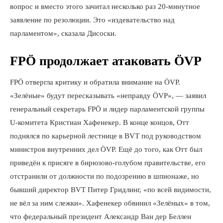
вопрос и вместо этого зачитал несколько раз 20-минутное
заявление по резолюции. Это «издевательство над
парламентом», сказала Дисоски.
FPÖ продолжает атаковать ÖVP
FPÖ отвергла критику и обратила внимание на ÖVP.
«Зелёные» будут пересказывать «неправду ÖVP», — заявил
генеральный секретарь FPÖ и лидер парламентской группы
U-комитета Кристиан Хафенекер. В конце концов, Отт
поднялся по карьерной лестнице в BVT под руководством
министров внутренних дел ÖVP. Ещё до того, как Отт был
приведён к присяге в бирюзово-голубом правительстве, его
отстранили от должности по подозрению в шпионаже, но
бывший директор BVT Питер Гридлинг, «по всей видимости,
не вёл за ним слежки». Хафенекер обвинил «Зелёных» в том,
что федеральный президент Александр Ван дер Беллен