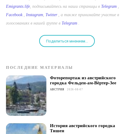
Emigrants.life
, подписывайтесь на наши страницы в
Telegram
,
Facebook
,
Instagram
,
Twitter
, а также принимайте участие в
голосованиях в нашей группе в
Telegram
.
Поделиться мнением...
ПОСЛЕДНИЕ МАТЕРИАЛЫ
Фоторепортаж из австрийского
городка Фельден-ам-Вёртер-Зее
АВСТРИЯ
2026-08-07
История австрийского городка
Тишен