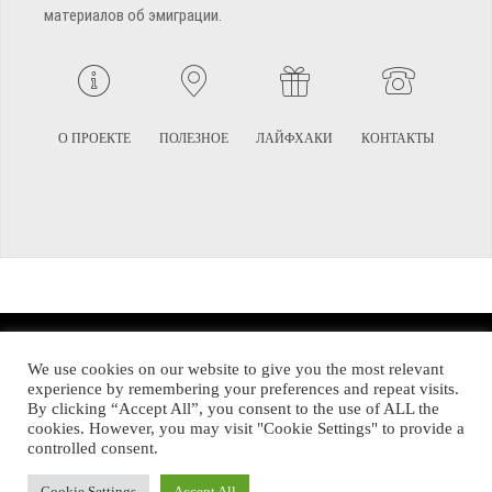
материалов об эмиграции.
О ПРОЕКТЕ
ПОЛЕЗНОЕ
ЛАЙФХАКИ
КОНТАКТЫ
TERMS AND CONDITIONS
PRIVACY POLICY
SITEMAP
We use cookies on our website to give you the most relevant
experience by remembering your preferences and repeat visits.
By clicking “Accept All”, you consent to the use of ALL the
© Emigrants Life WordPress Theme by TagDiv
cookies. However, you may visit "Cookie Settings" to provide a
controlled consent.
Cookie Settings
Accept All