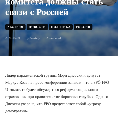
комитета должны стать
связи с Россией
АВСТРИЯ
НОВОСТИ
ПОЛИТИКА
РОССИЯ
2024-05-09
2
min. read
By
Anatoly
Лидер парламентской группы Мэри Дисоски и депутат
Маркус Коза на пресс-конференции заявили, что в SPÖ-FPÖ-
U-комитете будет обсуждаться реформа социального
страхования при правительстве бирюзово-голубых. Однако
Дисоски уверена, что FPÖ представляет собой «угрозу
демократии».