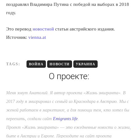
поздравлял Владимира Путина с победой на выборах в 2018
году.
Это перевод
новостной
статьи австрийского издания.
Источник:
vienna.at
TAGS:
ВОЙНА
НОВОСТИ
УКРАИНА
О проекте:
Меня зовут Анатолий. Я автор проекта «Жизнь эмигранта». В
2017 году я эмигрировал с семьёй из Краснодара в Австрию. Мы с
женой работаем в маркетинге, а для помощи тем, кто хотел бы
переехать, создали сайт
Emigrants.life
.
Проект «Жизнь эмигранта» ― это ежедневные новости о жизни,
быте в Австрии и Европе. Переходите на сайт проекта