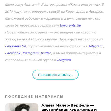
Меня зовут Анатолий. Я автор проекта «Жизнь эмигранта». В
2017 году я эмигрировал с семьёй из Краснодара в Австрию.
Мы с женой работаем в маркетинге, а для помощи тем, кто
хотел бы переехать, создали сайт
Emigrants.life
.
Проект «Жизнь эмигранта» ― это ежедневные новости о
жизни, быте в Австрии и Европе. Переходите на сайт проекта
Emigrants.life
, подписывайтесь на наши страницы в
Telegram
,
Facebook
,
Instagram
,
Twitter
, а также принимайте участие в
голосованиях в нашей группе в
Telegram
.
Поделиться мнением...
ПОСЛЕДНИЕ МАТЕРИАЛЫ
Альма Малер-Верфель —
австрийская художница и