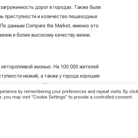
 загруженность дорог в городах. Также были
нь преступности и количество пешеходных
. По данным Compare the Market, именно это
изни и более высокому качеству жизни.
ь неторопливой жизнью. На 100 000 жителей
ступности низкий, а также у города хорошие
вершину рейтинга с 5344 очками.
erience by remembering your preferences and repeat visits. By click
, you may visit "Cookie Settings" to provide a controlled consent.
ий уровень заторов (21%), почти 250 пешеходных
вится тем, что даёт жителям свободу реализовывать
между работой и личной жизнью», — пишет Compare