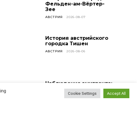
Фельден-ам-Вёртер-
Зее
АВСТРИЯ
2026-08-07
История австрийского
городка Тишен
АВСТРИЯ
2026-08-06
Наблюдение эмигранта:
насколько сложно
ing
Cookie Settings
Accept All
найти новых друзей?
ВСЕ СТАТЬИ
2026-08-05
У меня сегодня день
рождения!