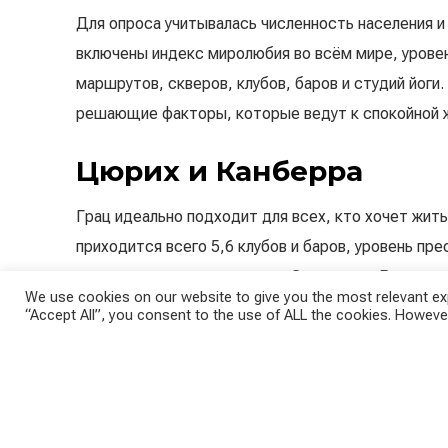
Для опроса учитывалась численность населения и
включены индекс миролюбия во всём мире, урове
маршрутов, скверов, клубов, баров и студий йоги
решающие факторы, которые ведут к спокойной ж
Цюрих и Канберра
Грац идеально подходит для всех, кто хочет жит
приходится всего 5,6 клубов и баров, уровень пре
показатели по индексу мира. Это ставит Грац на 
We use cookies on our website to give you the most relevant exp
“Accept All”, you consent to the use of ALL the cookies. However
Второе место достаётся Канберре. В городе низк
маршрутов и множество студий йоги. «Город сла
свои интересы и обеспечивает отличный баланс 
the Market.