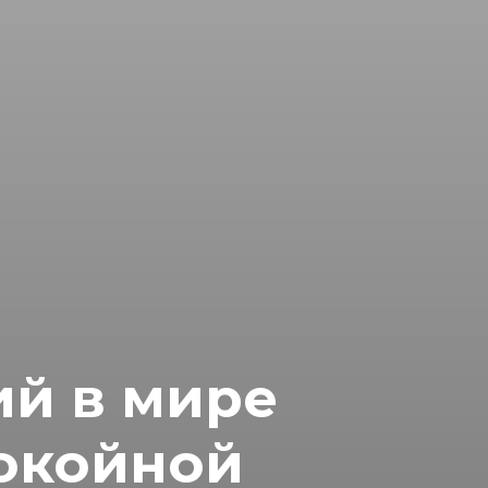
ий в мире
покойной