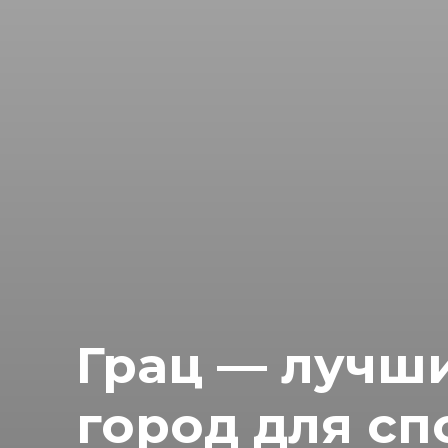
Грац — лучш
город для с