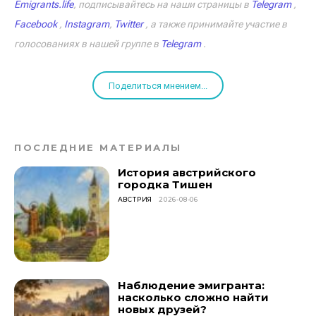
Emigrants.life
, подписывайтесь на наши страницы в
Telegram
,
Facebook
,
Instagram
,
Twitter
, а также принимайте участие в
голосованиях в нашей группе в
Telegram
.
Поделиться мнением...
ПОСЛЕДНИЕ МАТЕРИАЛЫ
История австрийского
городка Тишен
АВСТРИЯ
2026-08-06
Наблюдение эмигранта:
насколько сложно найти
новых друзей?