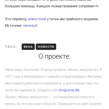
большая помощь. Каждое пожертвование согревает!»
Это перевод
новостной
статьи австрийского издания.
Источник:
vienna.at
TAGS:
ВЕНА
НОВОСТИ
О проекте:
Меня зовут Анатолий. Я автор проекта «Жизнь эмигранта». В
2017 году я эмигрировал с семьёй из Краснодара в Австрию.
Мы с женой работаем в маркетинге, а для помощи тем, кто
хотел бы переехать, создали сайт
Emigrants.life
.
Проект «Жизнь эмигранта» ― это ежедневные новости о
жизни, быте в Австрии и Европе. Переходите на сайт проекта