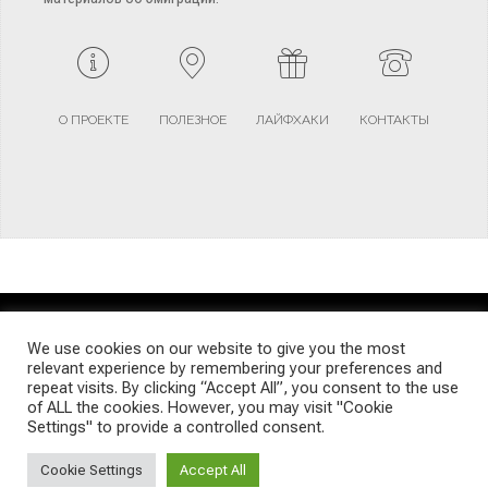
О ПРОЕКТЕ
ПОЛЕЗНОЕ
ЛАЙФХАКИ
КОНТАКТЫ
TERMS AND CONDITIONS
PRIVACY POLICY
SITEMAP
We use cookies on our website to give you the most
relevant experience by remembering your preferences and
repeat visits. By clicking “Accept All”, you consent to the use
© Emigrants Life WordPress Theme by TagDiv
of ALL the cookies. However, you may visit "Cookie
Settings" to provide a controlled consent.
Cookie Settings
Accept All