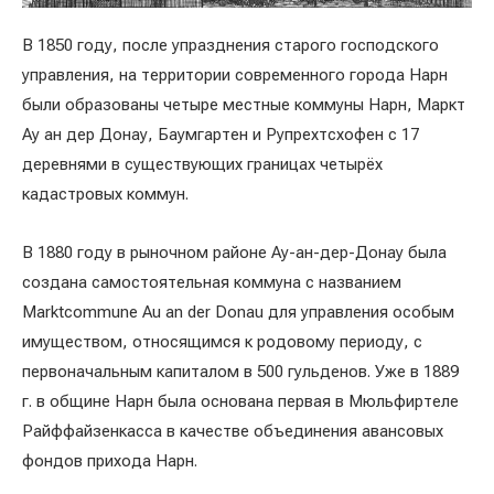
В 1850 году, после упразднения старого господского
управления, на территории современного города Нарн
были образованы четыре местные коммуны Нарн, Маркт
Ау ан дер Донау, Баумгартен и Рупрехтсхофен с 17
деревнями в существующих границах четырёх
кадастровых коммун.
В 1880 году в рыночном районе Ау-ан-дер-Донау была
создана самостоятельная коммуна с названием
Marktcommune Au an der Donau для управления особым
имуществом, относящимся к родовому периоду, с
первоначальным капиталом в 500 гульденов. Уже в 1889
г. в общине Нарн была основана первая в Мюльфиртеле
Райффайзенкасса в качестве объединения авансовых
фондов прихода Нарн.