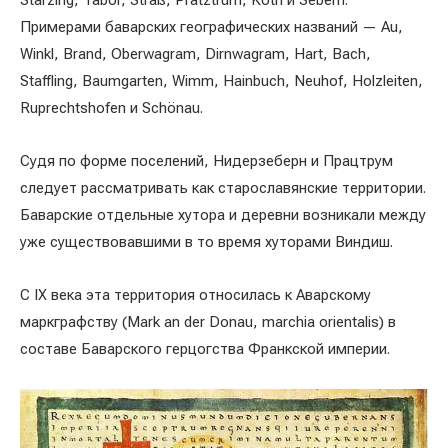
Starzing, Tabor, Straß, Pratztrum, Koth и Sebern.
Примерами баварских географических названий — Au,
Winkl, Brand, Oberwagram, Dirnwagram, Hart, Bach,
Staffling, Baumgarten, Wimm, Hainbuch, Neuhof, Holzleiten,
Ruprechtshofen и Schönau.
Судя по форме поселений, Нидерзеберн и Працтрум
следует рассматривать как старославянские территории.
Баварские отдельные хутора и деревни возникали между
уже существовавшими в то время хуторами Виндиш.
С IX века эта территория относилась к Аварскому
маркграфству (Mark an der Donau, marchia orientalis) в
составе Баварского герцогства Франкской империи.