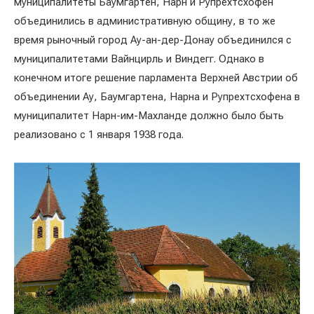
муниципалитеты Баумгартен, Нарн и Рупрехтсхофен
объединились в административную общину, в то же
время рыночный город Ау-ан-дер-Донау объединился с
муниципалитетами Вайнцирль и Виндегг. Однако в
конечном итоге решение парламента Верхней Австрии об
объединении Ау, Баумгартена, Нарна и Рупрехтсхофена в
муниципалитет Нарн-им-Махланде должно было быть
реализовано с 1 января 1938 года.