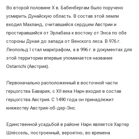
Во второй половине X в. Бабенбергам было поручено
усмирить Дунайскую область. В состав этой земли
входил Махланд, считавшийся сердцем Австрии и
простиравшийся от Эрлабаха к востоку от Энса по обе
стороны Дуная до запада от Венского леса. В 976 г.
Леопольд I стал маркграфом, а в 996 г. в документах для
этой территории впервые упоминается название
Ostarrichi (Австрия).
Первоначально расположенный в восточной части
герцогства Бавария, с XII века Нарн входил в состав
герцогства Австрия. С 1490 года он принадлежит
княжеству Австрия-об-дер-Энс.
Единственной усадьбой в районе Нарн является Хартер
Шлёссель, построенный, вероятно, во времена