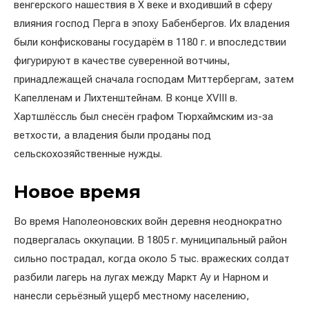
венгерского нашествия в X веке и входивший в сферу
влияния господ Перга в эпоху Бабенбергов. Их владения
были конфискованы государём в 1180 г. и впоследствии
фигурируют в качестве суверенной вотчины,
принадлежащей сначала господам Миттербергам, затем
Капелленам и Лихтенштейнам. В конце XVIII в.
Хартшлёссль был снесён графом Тюрхаймским из-за
ветхости, а владения были проданы под
сельскохозяйственные нужды.
Новое время
Во время Наполеоновских войн деревня неоднократно
подвергалась оккупации. В 1805 г. муниципальный район
сильно пострадал, когда около 5 тыс. вражеских солдат
разбили лагерь на лугах между Маркт Ау и Нарном и
нанесли серьёзный ущерб местному населению,