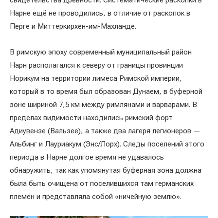
свидетельства древности. Систематические раскопки в
Нарне ещё не проводились, в отличие от раскопок в
Перге и Миттеркирхен-им-Махланде.
В римскую эпоху современный муниципальный район
Нарн располагался к северу от границы провинции
Норикум на территории лимеса Римской империи,
который в то время был образован Дунаем, в буферной
зоне шириной 7,5 км между римлянами и варварами. В
пределах видимости находились римский форт
Адиувензе (Вальзее), а также два лагеря легионеров —
Альбинг и Лауриакум (Энс/Лорх). Следы поселений этого
периода в Нарне долгое время не удавалось
обнаружить, так как упомянутая буферная зона должна
была быть очищена от поселившихся там германских
племён и представляла собой «ничейную землю».