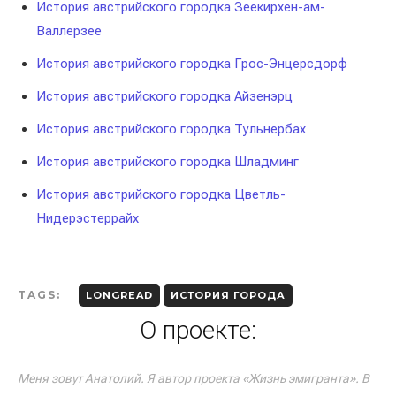
История австрийского городка Зеекирхен-ам-
Валлерзее
История австрийского городка Грос-Энцерсдорф
История австрийского городка Айзенэрц
История австрийского городка Тульнербах
История австрийского городка Шладминг
История австрийского городка Цветль-
Нидерэстеррайх
TAGS:
LONGREAD
ИСТОРИЯ ГОРОДА
О проекте:
Меня зовут Анатолий. Я автор проекта «Жизнь эмигранта». В