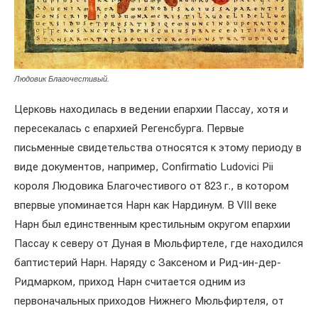
Людовик Благочестивый.
Церковь находилась в ведении епархии Пассау, хотя и
пересекалась с епархией Регенсбурга. Первые
письменные свидетельства относятся к этому периоду в
виде документов, например, Confirmatio Ludovici Pii
короля Людовика Благочестивого от 823 г., в котором
впервые упоминается Нарн как Нардинум. В VIII веке
Нарн был единственным крестильным округом епархии
Пассау к северу от Дуная в Мюльфиртеле, где находился
баптистерий Нарн. Наряду с Заксеном и Рид-ин-дер-
Ридмарком, приход Нарн считается одним из
первоначальных приходов Нижнего Мюльфиртеля, от