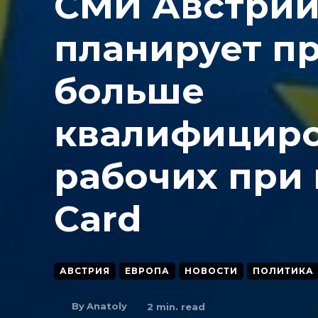
СМИ Австрии
планирует п
больше
квалифицир
рабочих при
Card
АВСТРИЯ
ЕВРОПА
НОВОСТИ
ПОЛИТИКА
By
Anatoly
2
min. read