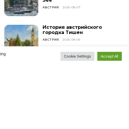
Зее
АВСТРИЯ
2026-08-07
История австрийского
городка Тишен
АВСТРИЯ
2026-08-06
ing
Cookie Settings
Accept All
Наблюдение эмигранта:
насколько сложно
найти новых друзей?
ВСЕ СТАТЬИ
2026-08-05
Найти
Поиск...