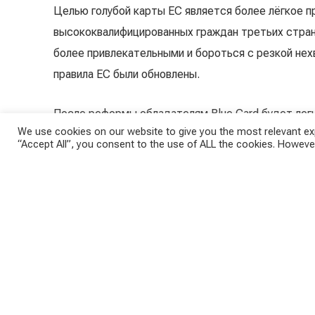
Целью голубой карты ЕС является более лёгкое 
высококвалифицированных граждан третьих стран
более привлекательными и бороться с резкой не
правила ЕС были обновлены.
После реформы обладателям Blue Card будет легч
We use cookies on our website to give you the most relevant exp
первоначального двенадцатимесячного пребывания
“Accept All”, you consent to the use of ALL the cookies. However
должны предоставить подтверждение трудового 
двенадцати. Правила отдельных стран ЕС также 
доход был снижен до средней брутто-годовой за
Требования для Blue Ca
White-Red Card
По данным Министерства внутренних дел, в 2022 
бело-красных карт в дополнение к 800 голубым ка