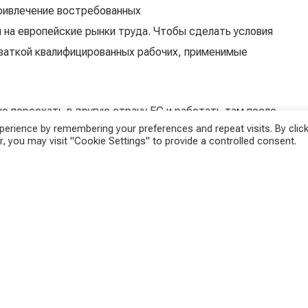
привлечение востребованных
 на европейские рынки труда. Чтобы сделать условия
хваткой квалифицированных рабочих, применимые
е переехать в другую страну ЕС и работать там после
erience by remembering your preferences and repeat visits. By click
 в первой стране ЕС. Претенденты на голубую карту
, you may visit "Cookie Settings" to provide a controlled consent.
договора только на шесть месяцев вместо
должны быть согласованы. Требуемый минимальный
работной платы.
rd выше, чем для Red-
году в Австрии действовало около 120 000 красно-
ртам. «Требования к голубой карте выше, чем к