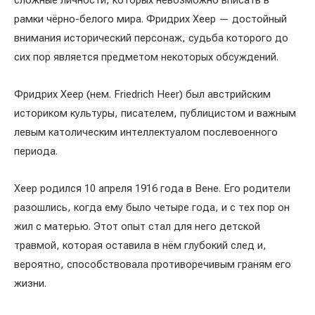
сложные личности, которых невозможно вписать в
рамки чёрно-белого мира. Фридрих Хеер — достойный
внимания исторический персонаж, судьба которого до
сих пор является предметом некоторых обсуждений.
Фридрих Хеер (нем. Friedrich Heer) был австрийским
историком культуры, писателем, публицистом и важным
левым католическим интеллектуалом послевоенного
периода.
Хеер родился 10 апреля 1916 года в Вене. Его родители
разошлись, когда ему было четыре года, и с тех пор он
жил с матерью. Этот опыт стал для него детской
травмой, которая оставила в нём глубокий след и,
вероятно, способствовала противоречивым граням его
жизни.