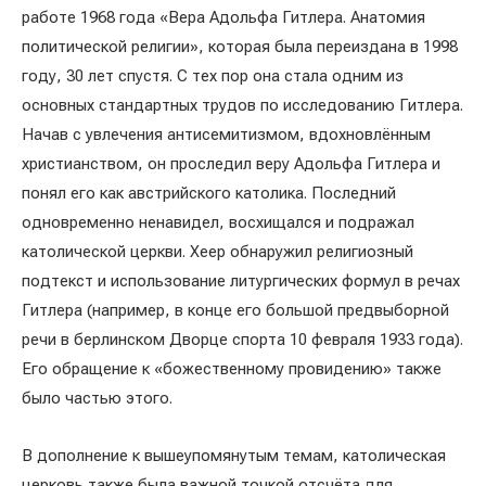
работе 1968 года «Вера Адольфа Гитлера. Анатомия
политической религии», которая была переиздана в 1998
году, 30 лет спустя. С тех пор она стала одним из
основных стандартных трудов по исследованию Гитлера.
Начав с увлечения антисемитизмом, вдохновлённым
христианством, он проследил веру Адольфа Гитлера и
понял его как австрийского католика. Последний
одновременно ненавидел, восхищался и подражал
католической церкви. Хеер обнаружил религиозный
подтекст и использование литургических формул в речах
Гитлера (например, в конце его большой предвыборной
речи в берлинском Дворце спорта 10 февраля 1933 года).
Его обращение к «божественному провидению» также
было частью этого.
В дополнение к вышеупомянутым темам, католическая
церковь также была важной точкой отсчёта для