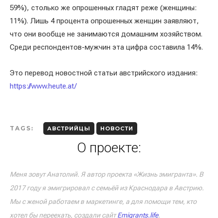
59%), столько же опрошенных гладят реже (женщины:
11%). Лишь 4 процента опрошенных женщин заявляют,
что они вообще не занимаются домашним хозяйством.
Среди респондентов-мужчин эта цифра составила 14%.
Это перевод новостной статьи австрийского издания:
https://www.heute.at/
TAGS:
АВСТРИЙЦЫ
НОВОСТИ
О проекте:
Меня зовут Анатолий. Я автор проекта «Жизнь эмигранта». В
2017 году я эмигрировал с семьёй из Краснодара в Австрию.
Мы с женой работаем в маркетинге, а для помощи тем, кто
хотел бы переехать, создали сайт
Emigrants.life
.