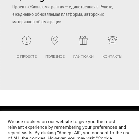
Проект «Жизнь эмигранта» — единственная в Рунете,
ежедневно обновляемая платформа, авторских
материалов об эмиграции.
О ПРОЕКТЕ
ПОЛЕЗНОЕ
ЛАЙФХАКИ
КОНТАКТЫ
TERMS AND CONDITIONS
PRIVACY POLICY
SITEMAP
We use cookies on our website to give you the most
relevant experience by remembering your preferences and
repeat visits. By clicking “Accept All”, you consent to the use
© Emigrants Life WordPress Theme by TagDiv
of ALL the cookies. However, you may visit "Cookie