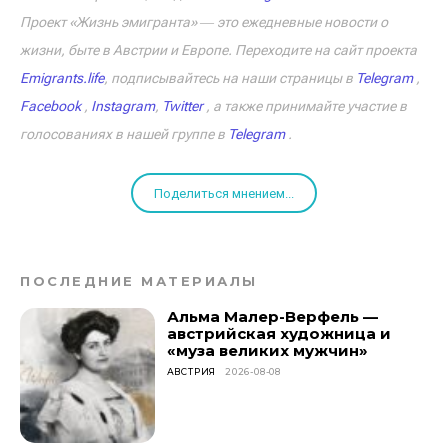
Проект «Жизнь эмигранта» ― это ежедневные новости о
жизни, быте в Австрии и Европе. Переходите на сайт проекта
Emigrants.life
, подписывайтесь на наши страницы в
Telegram
,
Facebook
,
Instagram
,
Twitter
, а также принимайте участие в
голосованиях в нашей группе в
Telegram
.
Поделиться мнением...
ПОСЛЕДНИЕ МАТЕРИАЛЫ
Альма Малер-Верфель —
австрийская художница и
«муза великих мужчин»
АВСТРИЯ
2026-08-08