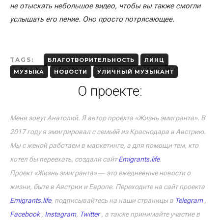
не отыскать небольшое видео, чтобы вы также смогли
услышать его пение. Оно просто потрясающее.
TAGS:
БЛАГОТВОРИТЕЛЬНОСТЬ
ЛИНЦ
МУЗЫКА
НОВОСТИ
УЛИЧНЫЙ МУЗЫКАНТ
О проекте:
Меня зовут Анатолий. Я автор проекта «Жизнь эмигранта». В
2017 году я эмигрировал с семьёй из Краснодара в Австрию.
Мы с женой работаем в маркетинге, а для помощи тем, кто
хотел бы переехать, создали сайт
Emigrants.life
.
Проект «Жизнь эмигранта» ― это ежедневные новости о
жизни, быте в Австрии и Европе. Переходите на сайт проекта
Emigrants.life
, подписывайтесь на наши страницы в
Telegram
,
Facebook
,
Instagram
,
Twitter
, а также принимайте участие в