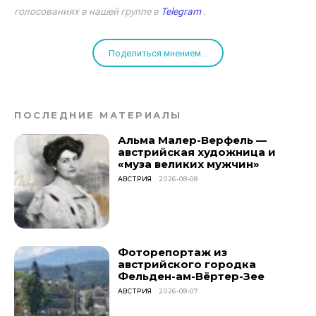
голосованиях в нашей группе в
Telegram
.
Поделиться мнением...
ПОСЛЕДНИЕ МАТЕРИАЛЫ
Альма Малер-Верфель —
австрийская художница и
«муза великих мужчин»
АВСТРИЯ
2026-08-08
Фоторепортаж из
австрийского городка
Фельден-ам-Вёртер-Зее
АВСТРИЯ
2026-08-07