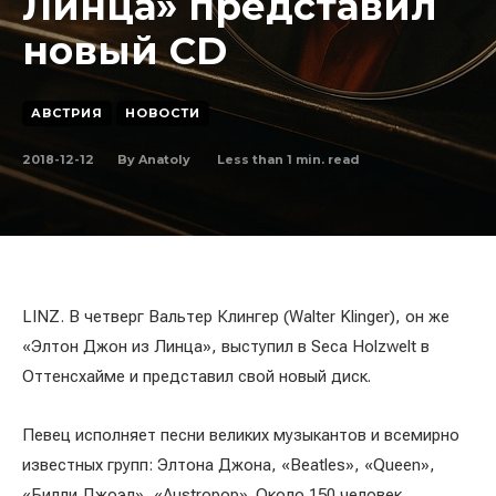
Линца» представил
новый CD
АВСТРИЯ
НОВОСТИ
2018-12-12
Less than 1
min. read
By
Anatoly
LINZ. В четверг Вальтер Клингер (Walter Klinger), он же
«Элтон Джон из Линца», выступил в Seca Holzwelt в
Оттенсхайме и представил свой новый диск.
Певец исполняет песни великих музыкантов и всемирно
известных групп: Элтона Джона, «Beatles», «Queen»,
«Билли Джоэл», «Austropop». Около 150 человек