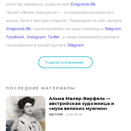
хотел бы переехать, создали сайт
Emigrants.life
.
Проект «Жизнь эмигранта» ― это ежедневные новости о
жизни, быте в Австрии и Европе. Переходите на сайт проекта
Emigrants.life
, подписывайтесь на наши страницы в
Telegram
,
Facebook
,
Instagram
,
Twitter
, а также принимайте участие в
голосованиях в нашей группе в
Telegram
.
Поделиться мнением...
ПОСЛЕДНИЕ МАТЕРИАЛЫ
Альма Малер-Верфель —
австрийская художница и
«муза великих мужчин»
АВСТРИЯ
2026-08-08