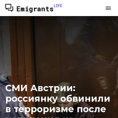
LIFE
Emigrants
СМИ Австрии:
россиянку обвинили
в терроризме после