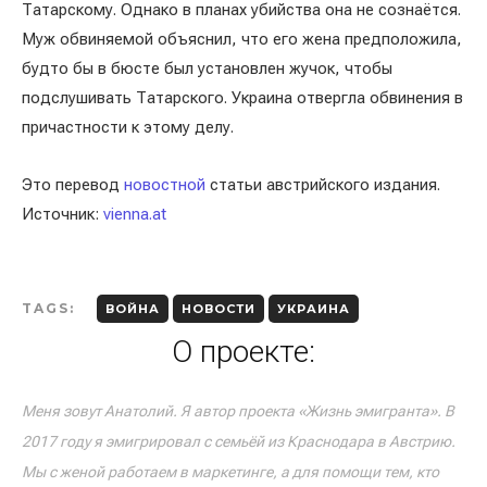
Татарскому. Однако в планах убийства она не сознаётся.
Муж обвиняемой объяснил, что его жена предположила,
будто бы в бюсте был установлен жучок, чтобы
подслушивать Татарского. Украина отвергла обвинения в
причастности к этому делу.
Это перевод
новостной
статьи австрийского издания.
Источник:
vienna.at
TAGS:
ВОЙНА
НОВОСТИ
УКРАИНА
О проекте:
Меня зовут Анатолий. Я автор проекта «Жизнь эмигранта». В
2017 году я эмигрировал с семьёй из Краснодара в Австрию.
Мы с женой работаем в маркетинге, а для помощи тем, кто