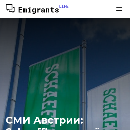
LIFE
Emigrants
СМИ Австрии: