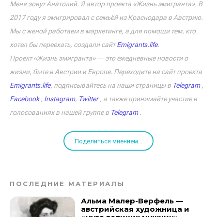
Меня зовут Анатолий. Я автор проекта «Жизнь эмигранта». В
2017 году я эмигрировал с семьёй из Краснодара в Австрию.
Мы с женой работаем в маркетинге, а для помощи тем, кто
хотел бы переехать, создали сайт
Emigrants.life
.
Проект «Жизнь эмигранта» ― это ежедневные новости о
жизни, быте в Австрии и Европе. Переходите на сайт проекта
Emigrants.life
, подписывайтесь на наши страницы в
Telegram
,
Facebook
,
Instagram
,
Twitter
, а также принимайте участие в
голосованиях в нашей группе в
Telegram
.
Поделиться мнением...
ПОСЛЕДНИЕ МАТЕРИАЛЫ
Альма Малер-Верфель —
австрийская художница и