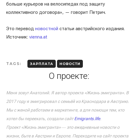
больше курьеров на велосипедах под защиту
коллективного договора», — говорит Петрич.
Это перевод
новостной
статьи австрийского издания.
Источник:
vienna.at
TAGS:
ЗАРПЛАТА
НОВОСТИ
О проекте:
Меня зовут Анатолий. Я автор проекта «Жизнь эмигранта». В
2017 году я эмигрировал с семьёй из Краснодара в Австрию.
Мы с женой работаем в маркетинге, а для помощи тем, кто
хотел бы переехать, создали сайт
Emigrants.life
.
Проект «Жизнь эмигранта» ― это ежедневные новости о
жизни, быте в Австрии и Европе. Переходите на сайт проекта