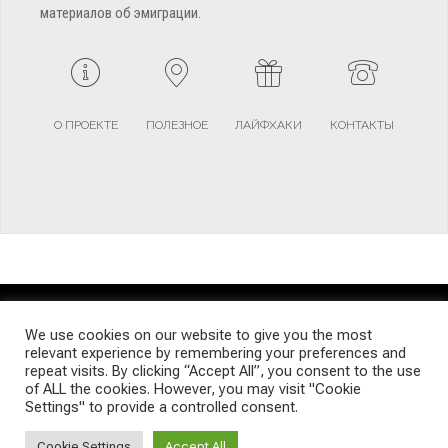
материалов об эмиграции.
О ПРОЕКТЕ
ПОЛЕЗНОЕ
ЛАЙФХАКИ
КОНТАКТЫ
TERMS AND CONDITIONS
PRIVACY POLICY
SITEMAP
We use cookies on our website to give you the most
relevant experience by remembering your preferences and
repeat visits. By clicking “Accept All”, you consent to the use
© Emigrants Life WordPress Theme by TagDiv
of ALL the cookies. However, you may visit "Cookie
Settings" to provide a controlled consent.
Cookie Settings
Accept All