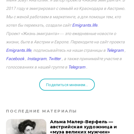
Меня зовут Анатолий. Я автор проекта «Жизнь эмигранта». В
2017 году я эмигрировал с семьёй из Краснодара в Австрию.
Мы с женой работаем в маркетинге, а для помощи тем, кто
хотел бы переехать, создали сайт
Emigrants.life
.
Проект «Жизнь эмигранта» ― это ежедневные новости о
жизни, быте в Австрии и Европе. Переходите на сайт проекта
Emigrants.life
, подписывайтесь на наши страницы в
Telegram
,
Facebook
,
Instagram
,
Twitter
, а также принимайте участие в
голосованиях в нашей группе в
Telegram
.
Поделиться мнением...
ПОСЛЕДНИЕ МАТЕРИАЛЫ
Альма Малер-Верфель —
австрийская художница и
«муза великих мужчин»