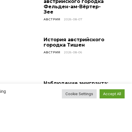
австрийского городка
Фельден-ам-Вёртер-
Зее
АВСТРИЯ
2026-08-07
История австрийского
городка Тишен
АВСТРИЯ
2026-08-06
Наблюдение эмигранта:
насколько сложно
ing
найти новых друзей?
Cookie Settings
Accept All
ВСЕ СТАТЬИ
2026-08-05
У меня сегодня день