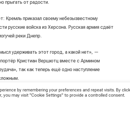
но прыгать от радости.
ёт: Кремль приказал своему небезызвестному
ти русские войска из Херсона. Русская армия сдаёт
огучей реки Днепр.
смысл удерживать этот город, а какой нет», —
репортёр Кристиан Вершютц вместе с Армином
еудача», так как теперь ещё одно наступление
 сложным.
erience by remembering your preferences and repeat visits. By click
 ещё больше. Мало того, что украинцы уже давно с
, you may visit "Cookie Settings" to provide a controlled consent.
ение города, так ещё и дамба, расположенная выше
ли она прорвётся, район дельты Днепра долгое время
ный разум» явно восторжествовал в Москве над