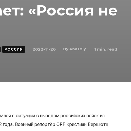
т: «Россия не
By
Anatoly
2022-11-26
1
min. read
РОССИЯ
лся о ситуации с выводом российских войск из
22 года. Военный репортёр ORF Кристиан Вершютц