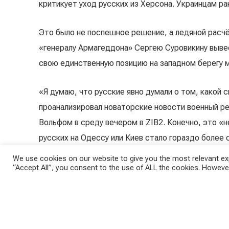
критикует уход русских из Херсона. Украинцам ра
Это было не поспешное решение, а ледяной расч
«генералу Армагеддона» Сергею Суровикину вывес
свою единственную позицию на западном берегу м
«Я думаю, что русские явно думали о том, какой 
проанализировал новаторские новости военный 
Вольфом в среду вечером в ZIB2. Конечно, это «н
русских на Одессу или Киев стало гораздо более
We use cookies on our website to give you the most relevant exp
Но минусов для русских оккупантов, видимо, было
“Accept All”, you consent to the use of ALL the cookies. However
массами солдат и техники ведут бои за освобожд
по течению, находится под угрозой обстрела. Ес
будет необитаемым. По словам Вершютца, «воен
идеологической ценностью Херсона.