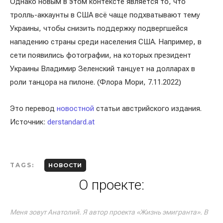
Однако новым в этом контексте является то, что
тролль-аккаунты в США всё чаще подхватывают тему
Украины, чтобы снизить поддержку подвергшейся
нападению страны среди населения США. Например, в
сети появились фотографии, на которых президент
Украины Владимир Зеленский танцует на долларах в
роли танцора на пилоне. (Флора Мори, 7.11.2022)
Это перевод
новостной
статьи австрийского издания.
Источник:
derstandard.at
TAGS:
НОВОСТИ
О проекте:
Меня зовут Анатолий. Я автор проекта «Жизнь эмигранта». В