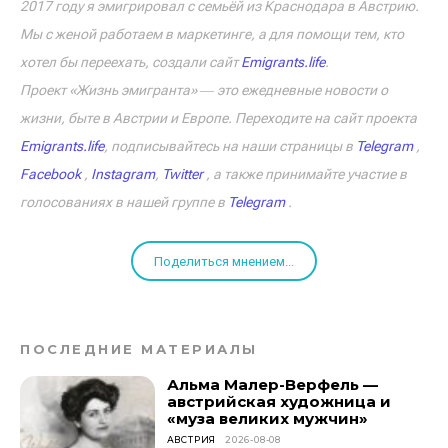
2017 году я эмигрировал с семьёй из Краснодара в Австрию.
Мы с женой работаем в маркетинге, а для помощи тем, кто
хотел бы переехать, создали сайт
Emigrants.life
.
Проект «Жизнь эмигранта» ― это ежедневные новости о
жизни, быте в Австрии и Европе. Переходите на сайт проекта
Emigrants.life
, подписывайтесь на наши страницы в
Telegram
,
Facebook
,
Instagram
,
Twitter
, а также принимайте участие в
голосованиях в нашей группе в
Telegram
.
Поделиться мнением...
ПОСЛЕДНИЕ МАТЕРИАЛЫ
Альма Малер-Верфель —
австрийская художница и
«муза великих мужчин»
АВСТРИЯ
2026-08-08