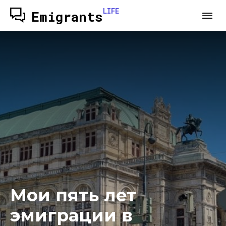
LIFE
Emigrants
Мои пять лет
эмиграции в