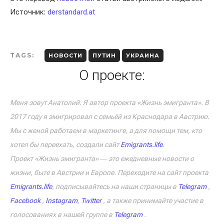
Источник:
derstandard.at
TAGS:
НОВОСТИ
ПУТИН
УКРАИНА
О проекте:
Меня зовут Анатолий. Я автор проекта «Жизнь эмигранта». В
2017 году я эмигрировал с семьёй из Краснодара в Австрию.
Мы с женой работаем в маркетинге, а для помощи тем, кто
хотел бы переехать, создали сайт
Emigrants.life
.
Проект «Жизнь эмигранта» ― это ежедневные новости о
жизни, быте в Австрии и Европе. Переходите на сайт проекта
Emigrants.life
, подписывайтесь на наши страницы в
Telegram
,
Facebook
,
Instagram
,
Twitter
, а также принимайте участие в
голосованиях в нашей группе в
Telegram
.