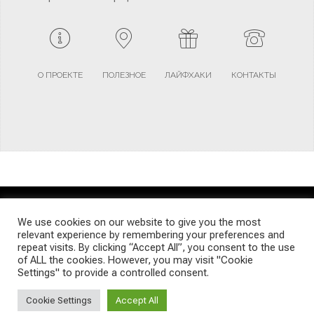
О ПРОЕКТЕ
ПОЛЕЗНОЕ
ЛАЙФХАКИ
КОНТАКТЫ
TERMS AND CONDITIONS
PRIVACY POLICY
SITEMAP
We use cookies on our website to give you the most
relevant experience by remembering your preferences and
repeat visits. By clicking “Accept All”, you consent to the use
© Emigrants Life WordPress Theme by TagDiv
of ALL the cookies. However, you may visit "Cookie
Settings" to provide a controlled consent.
Cookie Settings
Accept All