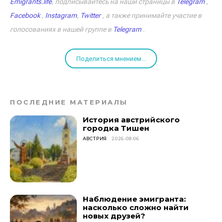
Emigrants.life
, подписывайтесь на наши страницы в
Telegram
,
Facebook
,
Instagram
,
Twitter
, а также принимайте участие в
голосованиях в нашей группе в
Telegram
.
Поделиться мнением...
ПОСЛЕДНИЕ МАТЕРИАЛЫ
История австрийского
городка Тишен
АВСТРИЯ
2026-08-06
Наблюдение эмигранта:
насколько сложно найти
новых друзей?