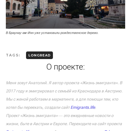
В Браунау-ам-Инн уже установили рождественское дерево.
TAGS:
LONGREAD
О проекте:
Меня зовут Анатолий. Я автор проекта «Жизнь эмигранта». В
2017 году я эмигрировал с семьёй из Краснодара в Австрию.
Мы с женой работаем в маркетинге, а для помощи тем, кто
хотел бы переехать, создали сайт
Emigrants.life
.
Проект «Жизнь эмигранта» ― это ежедневные новости о
жизни, быте в Австрии и Европе. Переходите на сайт проекта