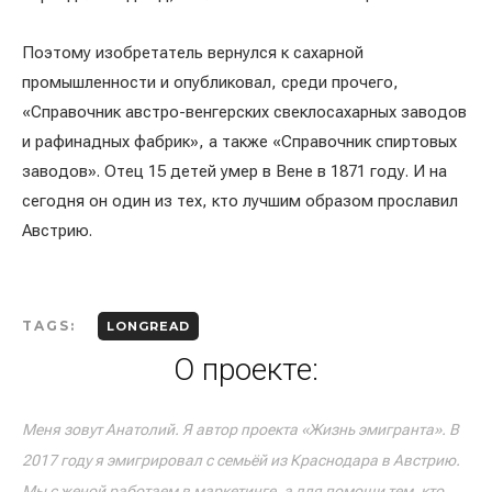
Поэтому изобретатель вернулся к сахарной
промышленности и опубликовал, среди прочего,
«Справочник австро-венгерских свеклосахарных заводов
и рафинадных фабрик», а также «Справочник спиртовых
заводов». Отец 15 детей умер в Вене в 1871 году. И на
сегодня он один из тех, кто лучшим образом прославил
Австрию.
TAGS:
LONGREAD
О проекте:
Меня зовут Анатолий. Я автор проекта «Жизнь эмигранта». В
2017 году я эмигрировал с семьёй из Краснодара в Австрию.
Мы с женой работаем в маркетинге, а для помощи тем, кто