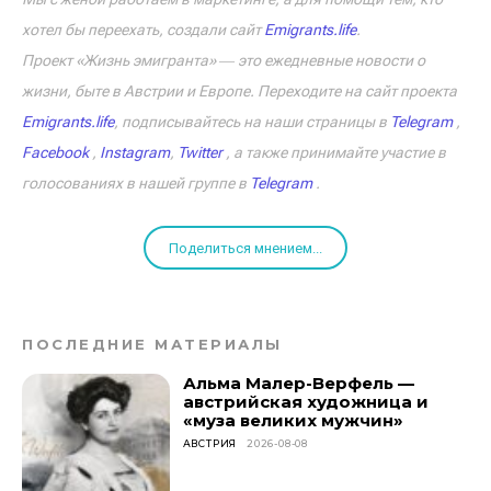
хотел бы переехать, создали сайт
Emigrants.life
.
Проект «Жизнь эмигранта» ― это ежедневные новости о
жизни, быте в Австрии и Европе. Переходите на сайт проекта
Emigrants.life
, подписывайтесь на наши страницы в
Telegram
,
Facebook
,
Instagram
,
Twitter
, а также принимайте участие в
голосованиях в нашей группе в
Telegram
.
Поделиться мнением...
ПОСЛЕДНИЕ МАТЕРИАЛЫ
Альма Малер-Верфель —
австрийская художница и
«муза великих мужчин»
АВСТРИЯ
2026-08-08