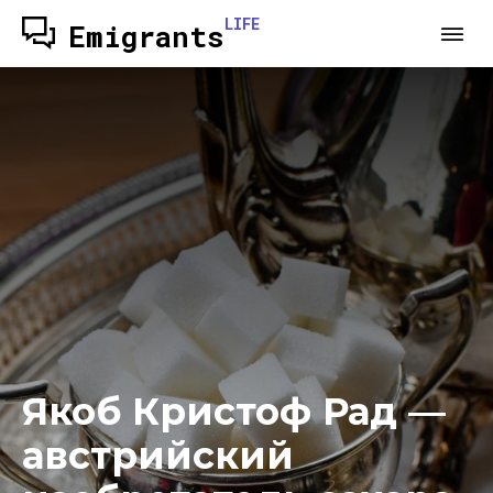
LIFE
Emigrants
Якоб Кристоф Рад —
австрийский