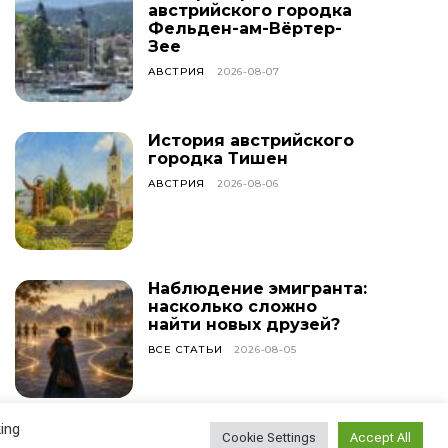
австрийского городка
Фельден-ам-Вёртер-
Зее
АВСТРИЯ
2026-08-07
История австрийского
городка Тишен
АВСТРИЯ
2026-08-06
Наблюдение эмигранта:
насколько сложно
найти новых друзей?
ВСЕ СТАТЬИ
2026-08-05
ing
У меня сегодня день
Cookie Settings
Accept All