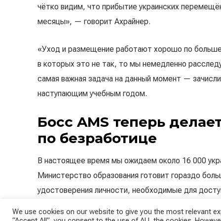
чётко видим, что прибытие украинских перемещё
месяцы», — говорит Ахрайнер.
«Уход и размещение работают хорошо по большей
в которых это не так, то мы немедленно расслед
самая важная задача на данный момент — зачисли
наступающим учебным годом.
Босс AMS теперь делае
по безработице
В настоящее время мы ожидаем около 16 000 укр
Министерство образования готовит гораздо бол
удостоверения личности, необходимые для доступ
AMS выдало более 11 000 разрешений на работу»,
We use cookies on our website to give you the most relevant exp
“Accept All”, you consent to the use of ALL the cookies. However