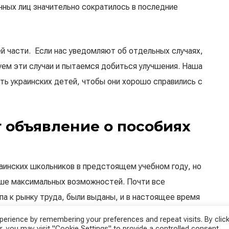
нных лиц значительно сократилось в последние
 части. Если нас уведомляют об отдельных случаях,
уем эти случаи и пытаемся добиться улучшения. Наша
ть украинских детей, чтобы они хорошо справились с
т объявление о пособиях
аинских школьников в предстоящем учебном году, но
ьше максимальных возможностей. Почти все
а к рынку труда, были выданы, и в настоящее время
 — говорит Ахрайнер.
erience by remembering your preferences and repeat visits. By click
, you may visit "Cookie Settings" to provide a controlled consent.