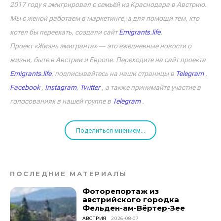
2017 году я эмигрировал с семьёй из Краснодара в Австрию.
Мы с женой работаем в маркетинге, а для помощи тем, кто
хотел бы переехать, создали сайт
Emigrants.life
.
Проект «Жизнь эмигранта» ― это ежедневные новости о
жизни, быте в Австрии и Европе. Переходите на сайт проекта
Emigrants.life
, подписывайтесь на наши страницы в
Telegram
,
Facebook
,
Instagram
,
Twitter
, а также принимайте участие в
голосованиях в нашей группе в
Telegram
.
Поделиться мнением...
ПОСЛЕДНИЕ МАТЕРИАЛЫ
Фоторепортаж из
австрийского городка
Фельден-ам-Вёртер-Зее
АВСТРИЯ
2026-08-07