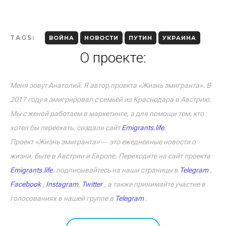
TAGS:
ВОЙНА
НОВОСТИ
ПУТИН
УКРАИНА
О проекте:
Меня зовут Анатолий. Я автор проекта «Жизнь эмигранта». В
2017 году я эмигрировал с семьёй из Краснодара в Австрию.
Мы с женой работаем в маркетинге, а для помощи тем, кто
хотел бы переехать, создали сайт
Emigrants.life
.
Проект «Жизнь эмигранта» ― это ежедневные новости о
жизни, быте в Австрии и Европе. Переходите на сайт проекта
Emigrants.life
, подписывайтесь на наши страницы в
Telegram
,
Facebook
,
Instagram
,
Twitter
, а также принимайте участие в
голосованиях в нашей группе в
Telegram
.