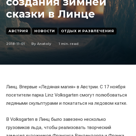
создания зимней
сказки в Линце
АВСТРИЯ
НОВОСТИ
ОТДЫХ И РАЗВЛЕЧЕНИЯ
2018-11-01
1
min. read
By
Anatoly
Линц. Впервые «Ледяная магия» в Австрии. С 17 ноября
посетители парка Linz Volksgarten смогут полюбоваться
ледяными скульптурами и покататься на ледовом катке.
В Volksgarten в Линц было завезено несколько
грузовиков льда, чтобы реализовать творческий
замысел художников Фрэнсиса Вандендорпа и Фрэнка