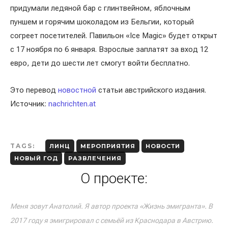
придумали ледяной бар с глинтвейном, яблочным
пуншем и горячим шоколадом из Бельгии, который
согреет посетителей. Павильон «Ice Magic» будет открыт
с 17 ноября по 6 января. Взрослые заплатят за вход 12
евро, дети до шести лет смогут войти бесплатно.
Это перевод
новостной
статьи австрийского издания.
Источник:
nachrichten.at
TAGS:
ЛИНЦ
МЕРОПРИЯТИЯ
НОВОСТИ
НОВЫЙ ГОД
РАЗВЛЕЧЕНИЯ
О проекте:
Меня зовут Анатолий. Я автор проекта «Жизнь эмигранта». В
2017 году я эмигрировал с семьёй из Краснодара в Австрию.