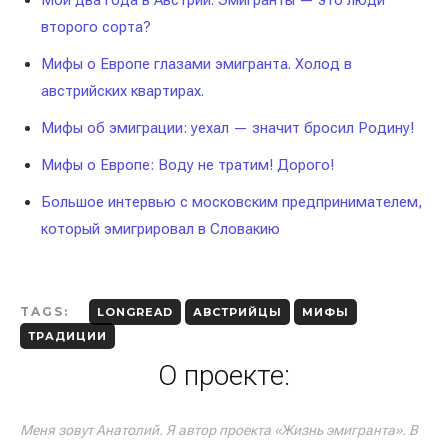
Мои два года в Австрии. Эмигранты — это люди
второго сорта?
Мифы о Европе глазами эмигранта. Холод в
австрийских квартирах.
Мифы об эмиграции: уехал — значит бросил Родину!
Мифы о Европе: Воду не тратим! Дорого!
Большое интервью с московским предпринимателем,
который эмигрировал в Словакию
TAGS:
LONGREAD
АВСТРИЙЦЫ
МИФЫ
ТРАДИЦИИ
О проекте:
Меня зовут Анатолий. Я автор проекта «Жизнь эмигранта». В