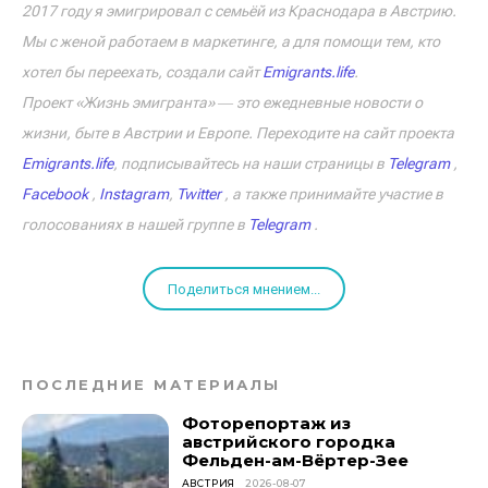
2017 году я эмигрировал с семьёй из Краснодара в Австрию.
Мы с женой работаем в маркетинге, а для помощи тем, кто
хотел бы переехать, создали сайт
Emigrants.life
.
Проект «Жизнь эмигранта» ― это ежедневные новости о
жизни, быте в Австрии и Европе. Переходите на сайт проекта
Emigrants.life
, подписывайтесь на наши страницы в
Telegram
,
Facebook
,
Instagram
,
Twitter
, а также принимайте участие в
голосованиях в нашей группе в
Telegram
.
Поделиться мнением...
ПОСЛЕДНИЕ МАТЕРИАЛЫ
Фоторепортаж из
австрийского городка
Фельден-ам-Вёртер-Зее
АВСТРИЯ
2026-08-07