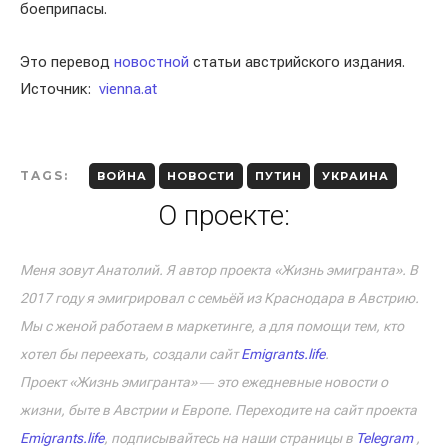
боеприпасы.
Это перевод
новостной
статьи австрийского издания.
Источник:
vienna.at
TAGS:
ВОЙНА
НОВОСТИ
ПУТИН
УКРАИНА
О проекте:
Меня зовут Анатолий. Я автор проекта «Жизнь эмигранта». В
2017 году я эмигрировал с семьёй из Краснодара в Австрию.
Мы с женой работаем в маркетинге, а для помощи тем, кто
хотел бы переехать, создали сайт
Emigrants.life
.
Проект «Жизнь эмигранта» ― это ежедневные новости о
жизни, быте в Австрии и Европе. Переходите на сайт проекта
Emigrants.life
, подписывайтесь на наши страницы в
Telegram
,