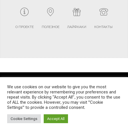
О ПРОЕКТЕ
ПОЛЕЗНОЕ
ЛАЙФХАКИ
КОНТАКТЫ
TERMS AND CONDITIONS
PRIVACY POLICY
SITEMAP
We use cookies on our website to give you the most
relevant experience by remembering your preferences and
repeat visits. By clicking “Accept All”, you consent to the use
© Emigrants Life WordPress Theme by TagDiv
of ALL the cookies. However, you may visit "Cookie
Settings" to provide a controlled consent.
Cookie Settings
Accept All