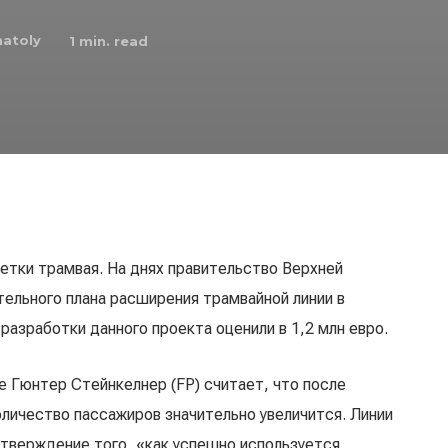
natoly
1
min. read
ветки трамвая. На днях правительство Верхней
ельного плана расширения трамвайной линии в
разработки данного проекта оценили в 1,2 млн евро.
е Гюнтер Стейнкелнер (FP) считает, что после
личество пассажиров значительно увеличится. Линии
дтверждение того, «как успешно используется