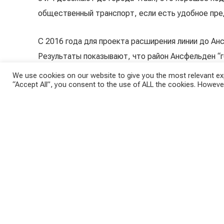
общественный транспорт, если есть удобное пре
С 2016 года для проекта расширения линии до Ан
Результаты показывают, что район Ансфельден “г
“Большинство из них (около 23 000 человек) цел
We use cookies on our website to give you the most relevant exp
“Accept All”, you consent to the use of ALL the cookies. However
Пашинг, Леондинг и Траун”, — говорит пресс-секр
Протяженность 
неясна.
Концепция расширения трамвая также включает в
линии со станцией Pyhrnbahn. Такой же объем пас
Bahn в Кремсдорфе. Однако, оба эти проекта пока
что появится быстрее — S-Bahn или трамвайная л