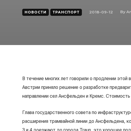
By
A
2018-09-12
НОВОСТИ
ТРАНСПОРТ
В течение многих лет говорили о продлении этой 
Австрии приняло решение о разработке предварит
направлении сел Ансфельден и Кремс. Стоимость 
Глава государственного совета по инфраструктур
расширения трамвайной линии до Ансфельдена, ко
3 и 4 доезжают до города Traun, это хорошее по