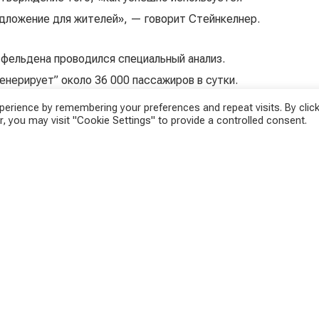
дложение для жителей», — говорит Стейнкелнер.
сфельдена проводился специальный анализ.
енерирует” около 36 000 пассажиров в сутки.
ью своего маршрута выбирают такие районы как
erience by remembering your preferences and repeat visits. By click
, you may visit "Cookie Settings" to provide a controlled consent.
етарь Steinkellners Марко Стерк.
маршрута пока
 себя строительство парка и интеграцию трамвайной
сажирского трафика рассчитан для новой станции S-
 не перешли в стадию реализации, так что не ясно,
иния.