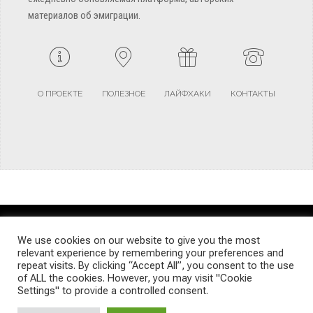
материалов об эмиграции.
О ПРОЕКТЕ
ПОЛЕЗНОЕ
ЛАЙФХАКИ
КОНТАКТЫ
TERMS AND CONDITIONS
PRIVACY POLICY
SITEMAP
We use cookies on our website to give you the most
relevant experience by remembering your preferences and
repeat visits. By clicking “Accept All”, you consent to the use
© Emigrants Life WordPress Theme by TagDiv
of ALL the cookies. However, you may visit "Cookie
Settings" to provide a controlled consent.