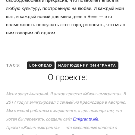
свободолюбива и прекрасна, что позволяет вписать
любую культуру, построенную на любви. И каждый мой
шаг, и каждый новый для меня день в Вене — это
возможность послушать этот город и понять, что мы с
ним говорим об одном.
TAGS:
LONGREAD
НАБЛЮДЕНИЯ ЭМИГРАНТА
О проекте:
Меня зовут Анатолий. Я автор проекта «Жизнь эмигранта». В
2017 году я эмигрировал с семьёй из Краснодара в Австрию.
Мы с женой работаем в маркетинге, а для помощи тем, кто
хотел бы переехать, создали сайт
Emigrants.life
.
Проект «Жизнь эмигранта» ― это ежедневные новости о