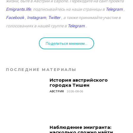
жизни, быте в Австрии и Европе. Переходите на сайт проекта
Emigrants.life
, подписывайтесь на наши страницы в
Telegram
,
Facebook
,
Instagram
,
Twitter
, а также принимайте участие в
голосованиях в нашей группе в
Telegram
.
Поделиться мнением...
ПОСЛЕДНИЕ МАТЕРИАЛЫ
История австрийского
городка Тишен
АВСТРИЯ
2026-08-06
Наблюдение эмигранта:
насколько сложно найти