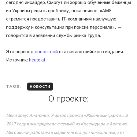
сегодня инсайдер. Смогут ли хорошо обученные беженцы
из Украины решить проблему, пока неясно. «AMS
стремится предоставить IТ-компаниям наилучшую
поддержку и консультации при поиске персонала», —
говорится в заявлении службы рынка труда.
Это перевод
новостной
статьи австрийского издания.
Источник:
heute.at
TAGS:
НОВОСТИ
О проекте:
Меня зовут Анатолий. Я автор проекта «Жизнь эмигранта». В
2017 году я эмигрировал с семьёй из Краснодара в Австрию.
Мы с женой работаем в маркетинге, а для помощи тем, кто