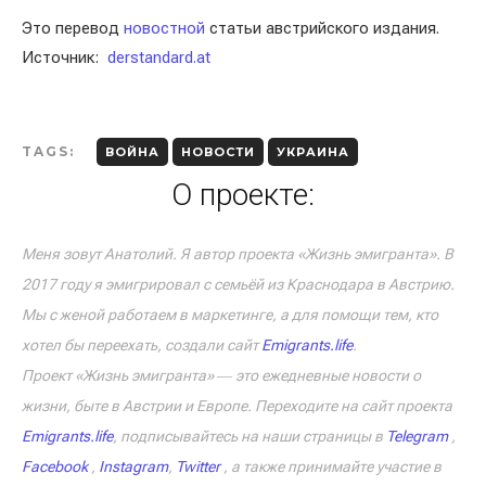
Это перевод
новостной
статьи австрийского издания.
Источник:
derstandard.at
TAGS:
ВОЙНА
НОВОСТИ
УКРАИНА
О проекте:
Меня зовут Анатолий. Я автор проекта «Жизнь эмигранта». В
2017 году я эмигрировал с семьёй из Краснодара в Австрию.
Мы с женой работаем в маркетинге, а для помощи тем, кто
хотел бы переехать, создали сайт
Emigrants.life
.
Проект «Жизнь эмигранта» ― это ежедневные новости о
жизни, быте в Австрии и Европе. Переходите на сайт проекта
Emigrants.life
, подписывайтесь на наши страницы в
Telegram
,
Facebook
,
Instagram
,
Twitter
, а также принимайте участие в