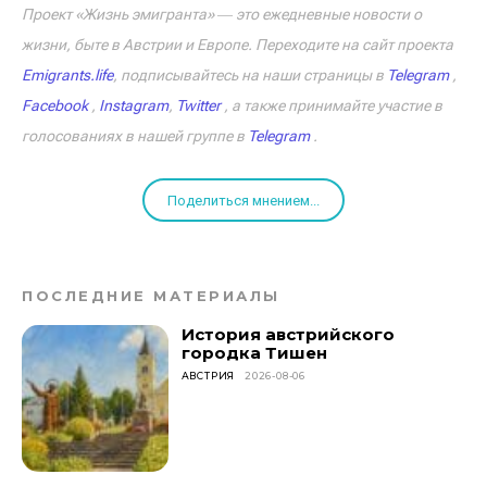
Проект «Жизнь эмигранта» ― это ежедневные новости о
жизни, быте в Австрии и Европе. Переходите на сайт проекта
Emigrants.life
, подписывайтесь на наши страницы в
Telegram
,
Facebook
,
Instagram
,
Twitter
, а также принимайте участие в
голосованиях в нашей группе в
Telegram
.
Поделиться мнением...
ПОСЛЕДНИЕ МАТЕРИАЛЫ
История австрийского
городка Тишен
АВСТРИЯ
2026-08-06