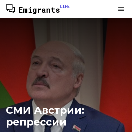
LIFE
Emigrants
СМИ Австрии:
репрессии