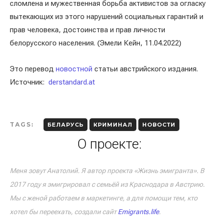
сломлена и мужественная борьба активистов за огласку
вытекающих из этого нарушений социальных гарантий и
прав человека, достоинства и прав личности
белорусского населения. (Эмели Кейн, 11.04.2022)
Это перевод
новостной
статьи австрийского издания.
Источник:
derstandard.at
TAGS:
БЕЛАРУСЬ
КРИМИНАЛ
НОВОСТИ
О проекте:
Меня зовут Анатолий. Я автор проекта «Жизнь эмигранта». В
2017 году я эмигрировал с семьёй из Краснодара в Австрию.
Мы с женой работаем в маркетинге, а для помощи тем, кто
хотел бы переехать, создали сайт
Emigrants.life
.