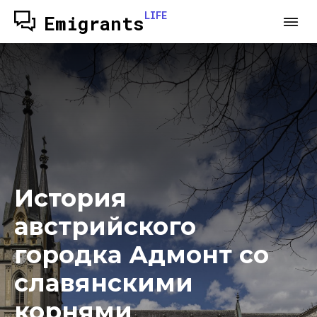
LIFE
Emigrants
История
австрийского
городка Адмонт со
славянскими
корнями