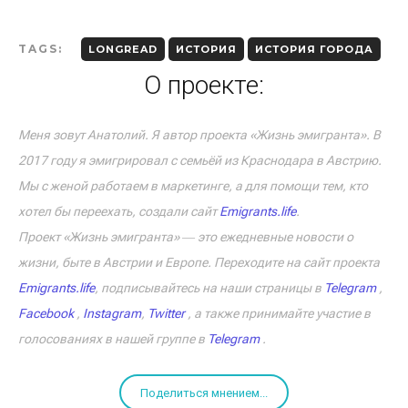
TAGS:
LONGREAD
ИСТОРИЯ
ИСТОРИЯ ГОРОДА
О проекте:
Меня зовут Анатолий. Я автор проекта «Жизнь эмигранта». В
2017 году я эмигрировал с семьёй из Краснодара в Австрию.
Мы с женой работаем в маркетинге, а для помощи тем, кто
хотел бы переехать, создали сайт
Emigrants.life
.
Проект «Жизнь эмигранта» ― это ежедневные новости о
жизни, быте в Австрии и Европе. Переходите на сайт проекта
Emigrants.life
, подписывайтесь на наши страницы в
Telegram
,
Facebook
,
Instagram
,
Twitter
, а также принимайте участие в
голосованиях в нашей группе в
Telegram
.
Поделиться мнением...