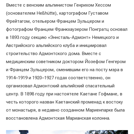
Вместе с венским альпинистом Генрихом Хессом
(основателем Heßhütte), картографом Густавом
Фрейтагом, отельером Францем Зульцером и
фотографом Францем Франкхаузером Понгратц основал
в 1893 году секцию «Эннсталь-Адмонт» Немецкого и
Австрийского альпийского клуба и инициировал
строительство Адмонтского дома. Вместе с
медицинским советником доктором Йозефом Генгером
и Францем Зульцером, сменившим его на посту мэра в
1914–1919 и 1920–1927 годах соответственно, он
организовал Адмонтский альпийский спасательный
центр. В 1898 году при настоятеле Каетане Гофмане, в
честь которого назван Каетанский променад к востоку
от монастыря, в недавно созданном Мариенпарке была
восстановлена Адмонтская Марианская колонна.