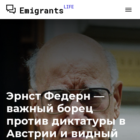
LIFE
Emigrants
Эрнст Федерн —
важный борец
против диктатуры в
Австрии и видный