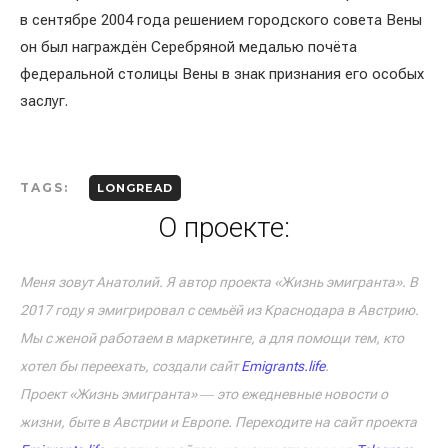
в сентябре 2004 года решением городского совета Вены
он был награждён Серебряной медалью почёта
федеральной столицы Вены в знак признания его особых
заслуг.
TAGS:
LONGREAD
О проекте:
Меня зовут Анатолий. Я автор проекта «Жизнь эмигранта». В
2017 году я эмигрировал с семьёй из Краснодара в Австрию.
Мы с женой работаем в маркетинге, а для помощи тем, кто
хотел бы переехать, создали сайт
Emigrants.life
.
Проект «Жизнь эмигранта» ― это ежедневные новости о
жизни, быте в Австрии и Европе. Переходите на сайт проекта