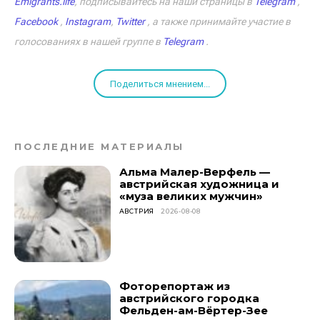
Emigrants.life
, подписывайтесь на наши страницы в
Telegram
,
Facebook
,
Instagram
,
Twitter
, а также принимайте участие в
голосованиях в нашей группе в
Telegram
.
Поделиться мнением...
ПОСЛЕДНИЕ МАТЕРИАЛЫ
Альма Малер-Верфель —
австрийская художница и
«муза великих мужчин»
АВСТРИЯ
2026-08-08
Фоторепортаж из
австрийского городка
Фельден-ам-Вёртер-Зее