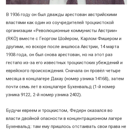
В 1936 году он был дважды арестован австрийскими
властями как один из соучредителей троцкистской
организации «Революционные коммунисты Австрии»
(RKÖ) вместе с Георгом Шойером, Карлом Фишером и
другими, но вскоре после аншлюса Австрии, 14 марта
1938 года, он был снова арестован, но на этот раз
гестапо из-за его известных троцкистских убеждений и
еврейского происхождения. Сначала он провёл четыре
месяца в концлагере Дахау (номер узника 14168), затем
почти семь лет в концлагере Бухенвальд (1-й номер
узника 9122, 2-й номер узника 2402).
Будучи евреем и троцкистом, Федерн оказался во
власти двойной опасности в концентрационном лагере
Бухенвальд: там ему пришлось отстаивать свои права не