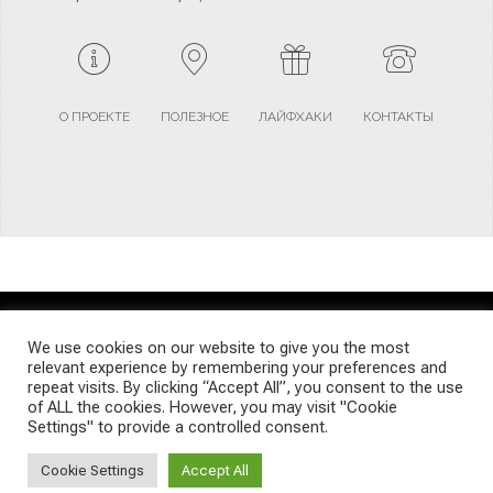
О ПРОЕКТЕ
ПОЛЕЗНОЕ
ЛАЙФХАКИ
КОНТАКТЫ
TERMS AND CONDITIONS
PRIVACY POLICY
SITEMAP
We use cookies on our website to give you the most
relevant experience by remembering your preferences and
repeat visits. By clicking “Accept All”, you consent to the use
© Emigrants Life WordPress Theme by TagDiv
of ALL the cookies. However, you may visit "Cookie
Settings" to provide a controlled consent.
Cookie Settings
Accept All