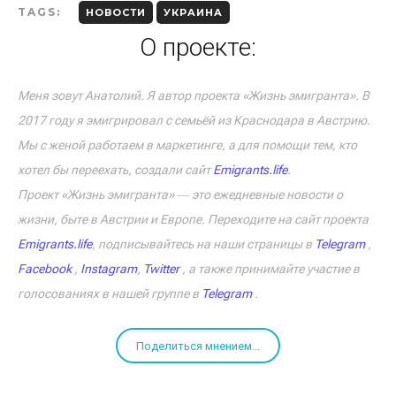
TAGS:
НОВОСТИ
УКРАИНА
О проекте:
Меня зовут Анатолий. Я автор проекта «Жизнь эмигранта». В
2017 году я эмигрировал с семьёй из Краснодара в Австрию.
Мы с женой работаем в маркетинге, а для помощи тем, кто
хотел бы переехать, создали сайт
Emigrants.life
.
Проект «Жизнь эмигранта» ― это ежедневные новости о
жизни, быте в Австрии и Европе. Переходите на сайт проекта
Emigrants.life
, подписывайтесь на наши страницы в
Telegram
,
Facebook
,
Instagram
,
Twitter
, а также принимайте участие в
голосованиях в нашей группе в
Telegram
.
Поделиться мнением...