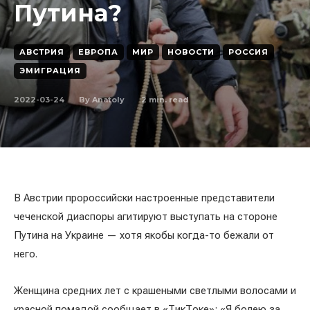
Путина?
АВСТРИЯ
ЕВРОПА
МИР
НОВОСТИ
РОССИЯ
ЭМИГРАЦИЯ
2022-03-24
2
min. read
By
Anatoly
В Австрии пророссийски настроенные представители
чеченской диаспоры агитируют выступать на стороне
Путина на Украине — хотя якобы когда-то бежали от
него.
Женщина средних лет с крашеными светлыми волосами и
красной помадой сообщает в «ТикТоке»: «Я болею за