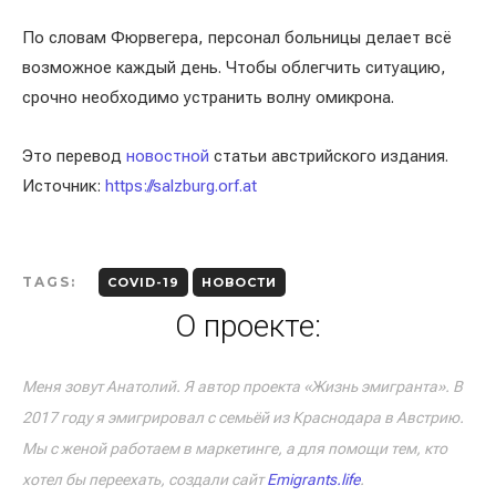
По словам Фюрвегера, персонал больницы делает всё
возможное каждый день. Чтобы облегчить ситуацию,
срочно необходимо устранить волну омикрона.
Это перевод
новостной
статьи австрийского издания.
Источник:
https://salzburg.orf.at
TAGS:
COVID-19
НОВОСТИ
О проекте:
Меня зовут Анатолий. Я автор проекта «Жизнь эмигранта». В
2017 году я эмигрировал с семьёй из Краснодара в Австрию.
Мы с женой работаем в маркетинге, а для помощи тем, кто
хотел бы переехать, создали сайт
Emigrants.life
.