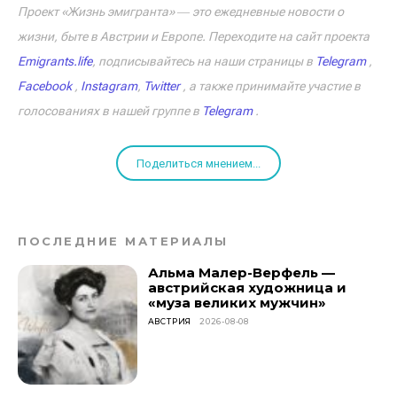
Проект «Жизнь эмигранта» ― это ежедневные новости о
жизни, быте в Австрии и Европе. Переходите на сайт проекта
Emigrants.life
, подписывайтесь на наши страницы в
Telegram
,
Facebook
,
Instagram
,
Twitter
, а также принимайте участие в
голосованиях в нашей группе в
Telegram
.
Поделиться мнением...
ПОСЛЕДНИЕ МАТЕРИАЛЫ
Альма Малер-Верфель —
австрийская художница и
«муза великих мужчин»
АВСТРИЯ
2026-08-08