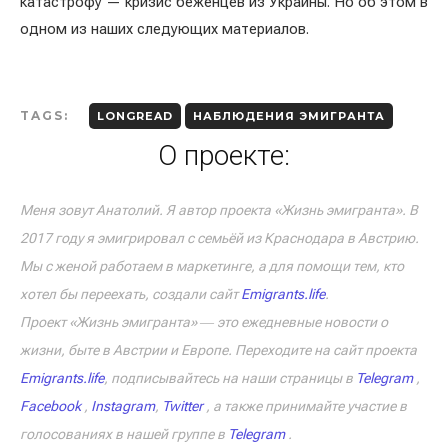
катастрофу — кризис беженцев из Украины. Но об этом в
одном из наших следующих материалов.
TAGS:
LONGREAD
НАБЛЮДЕНИЯ ЭМИГРАНТА
О проекте:
Меня зовут Анатолий. Я автор проекта «Жизнь эмигранта». В
2017 году я эмигрировал с семьёй из Краснодара в Австрию.
Мы с женой работаем в маркетинге, а для помощи тем, кто
хотел бы переехать, создали сайт
Emigrants.life
.
Проект «Жизнь эмигранта» ― это ежедневные новости о
жизни, быте в Австрии и Европе. Переходите на сайт проекта
Emigrants.life
, подписывайтесь на наши страницы в
Telegram
,
Facebook
,
Instagram
,
Twitter
, а также принимайте участие в
голосованиях в нашей группе в
Telegram
.