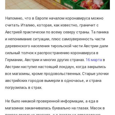
Напомню, что в Европе началом коронавируса можно
считать Италию, которая, как известно, граничит с
Австрией практически по всему северу страны. Та паника
и непонимание ситуации, плюс самоуверенность части
деревенского населения тирольской части Австрии дали
сильный толчок к распространению коронавируса в
Германии, Австрии и многих других странах.
16 марта
в
Австрии наступил настоящий локдаун, когда закрылись
все магазины, кроме продовольственных. Старые улочки
австрийских городов вымерли в одночасье, и страна
погрузилась в страх.
Не было никакой проверенной информации, а еда в
магазинах заканчивалась буквально на глазах. Масок в
первое время не хватало, а о тестах на определение