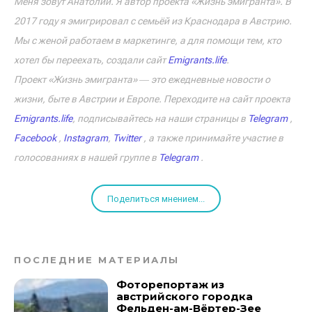
Меня зовут Анатолий. Я автор проекта «Жизнь эмигранта». В
2017 году я эмигрировал с семьёй из Краснодара в Австрию.
Мы с женой работаем в маркетинге, а для помощи тем, кто
хотел бы переехать, создали сайт
Emigrants.life
.
Проект «Жизнь эмигранта» ― это ежедневные новости о
жизни, быте в Австрии и Европе. Переходите на сайт проекта
Emigrants.life
, подписывайтесь на наши страницы в
Telegram
,
Facebook
,
Instagram
,
Twitter
, а также принимайте участие в
голосованиях в нашей группе в
Telegram
.
Поделиться мнением...
ПОСЛЕДНИЕ МАТЕРИАЛЫ
Фоторепортаж из
австрийского городка
Фельден-ам-Вёртер-Зее