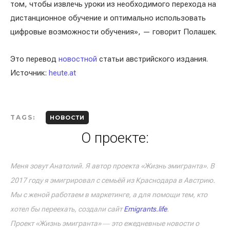
том, чтобы извлечь уроки из необходимого перехода на
дистанционное обучение и оптимально использовать
цифровые возможности обучения», — говорит Полашек.
Это перевод
новостной
статьи австрийского издания.
Источник:
heute.at
TAGS:
НОВОСТИ
О проекте:
Меня зовут Анатолий. Я автор проекта «Жизнь эмигранта». В
2017 году я эмигрировал с семьёй из Краснодара в Австрию.
Мы с женой работаем в маркетинге, а для помощи тем, кто
хотел бы переехать, создали сайт
Emigrants.life
.
Проект «Жизнь эмигранта» ― это ежедневные новости о