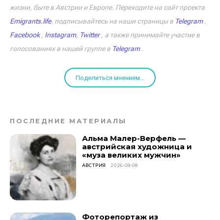
жизни, быте в Австрии и Европе. Переходите на сайт проекта
Emigrants.life
, подписывайтесь на наши страницы в
Telegram
,
Facebook
,
Instagram
,
Twitter
, а также принимайте участие в
голосованиях в нашей группе в
Telegram
.
Поделиться мнением...
ПОСЛЕДНИЕ МАТЕРИАЛЫ
Альма Малер-Верфель —
австрийская художница и
«муза великих мужчин»
АВСТРИЯ
2026-08-08
Фоторепортаж из