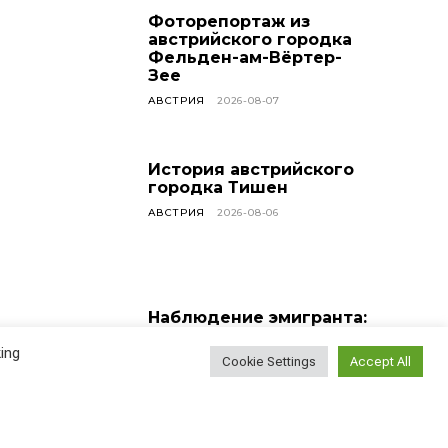
Фоторепортаж из
австрийского городка
Фельден-ам-Вёртер-
Зее
АВСТРИЯ
2026-08-07
История австрийского
городка Тишен
АВСТРИЯ
2026-08-06
Наблюдение эмигранта:
насколько сложно
ing
найти новых друзей?
Cookie Settings
Accept All
ВСЕ СТАТЬИ
2026-08-05