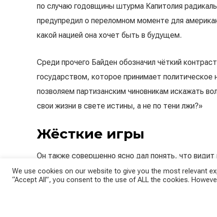
по случаю годовщины штурма Капитолия радикаль
предупредил о переломном моменте для американ
какой нацией она хочет быть в будущем.
Среди прочего Байден обозначил чёткий контрас
государством, которое принимает политическое н
позволяем партизанским чиновникам искажать во
свои жизни в свете истины, а не по тени лжи?»
Жёсткие игры
Он также совершенно ясно дал понять, что видит
Дональде Трампе. Он назвал его «не просто бы
We use cookies on our website to give you the most relevant exp
“Accept All”, you consent to the use of ALL the cookies. However
президентом». Однако его эго настолько велико,
«Это важнее для него, чем наша демократия и на
подправить правду в свою пользу. Но даже респу