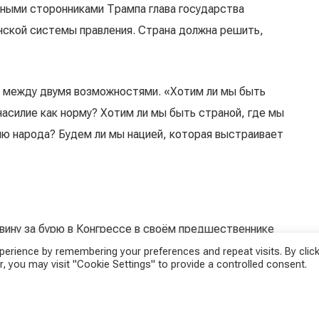
ными сторонниками Трампа глава государства
ской системы правления. Страна должна решить,
т между двумя возможностями. «Хотим ли мы быть
асилие как норму? Хотим ли мы быть страной, где мы
лю народа? Будем ли мы нацией, которая выстраивает
 вину за бурю в Конгрессе в своём предшественнике
вшим президентом, а побеждённым бывшим
erience by remembering your preferences and repeat visits. By click
, you may visit "Cookie Settings" to provide a controlled consent.
 что он не может смириться со своим поражением.
ша конституция». Трамп создал паутину лжи, чтобы
бликанцы, по-видимому, «больше не заинтересованы в