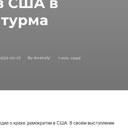
в США в
турма
By
Anatoly
022-01-17
1
min. read
дил о крахе демократии в США. В своём выступлении