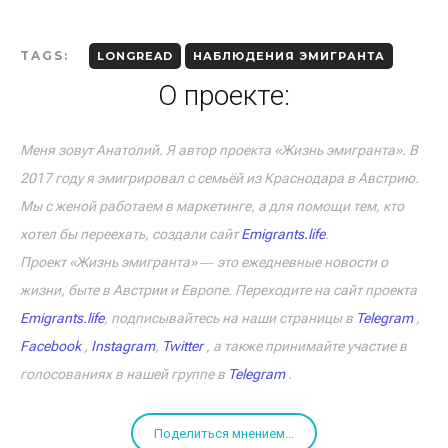
TAGS:
LONGREAD
НАБЛЮДЕНИЯ ЭМИГРАНТА
О проекте:
Меня зовут Анатолий. Я автор проекта «Жизнь эмигранта». В
2017 году я эмигрировал с семьёй из Краснодара в Австрию.
Мы с женой работаем в маркетинге, а для помощи тем, кто
хотел бы переехать, создали сайт
Emigrants.life
.
Проект «Жизнь эмигранта» ― это ежедневные новости о
жизни, быте в Австрии и Европе. Переходите на сайт проекта
Emigrants.life
, подписывайтесь на наши страницы в
Telegram
,
Facebook
,
Instagram
,
Twitter
, а также принимайте участие в
голосованиях в нашей группе в
Telegram
.
Поделиться мнением...