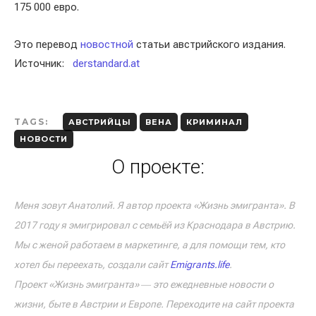
175 000 евро.
Это перевод
новостной
статьи австрийского издания.
Источник:
derstandard.at
TAGS:
АВСТРИЙЦЫ
ВЕНА
КРИМИНАЛ
НОВОСТИ
О проекте:
Меня зовут Анатолий. Я автор проекта «Жизнь эмигранта». В
2017 году я эмигрировал с семьёй из Краснодара в Австрию.
Мы с женой работаем в маркетинге, а для помощи тем, кто
хотел бы переехать, создали сайт
Emigrants.life
.
Проект «Жизнь эмигранта» ― это ежедневные новости о
жизни, быте в Австрии и Европе. Переходите на сайт проекта