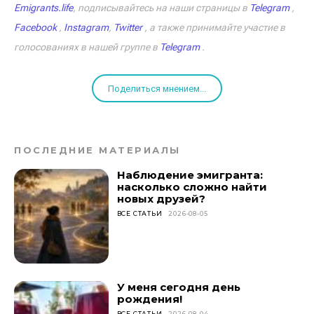
Emigrants.life
, подписывайтесь на наши страницы в
Telegram
,
Facebook
,
Instagram
,
Twitter
, а также принимайте участие в
голосованиях в нашей группе в
Telegram
.
Поделиться мнением...
ПОСЛЕДНИЕ МАТЕРИАЛЫ
Наблюдение эмигранта:
насколько сложно найти
новых друзей?
ВСЕ СТАТЬИ
2026-08-05
У меня сегодня день
рождения!
ВСЕ СТАТЬИ
2026-08-04