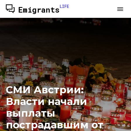
LIFE
Emigrants
СМИ Австрии:
Власти начали
выплаты
пострадавшим от