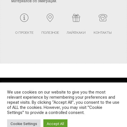
материалов об эмиграции.
О ПРОЕКТЕ
ПОЛЕЗНОЕ
ЛАЙФХАКИ
КОНТАКТЫ
TERMS AND CONDITIONS
PRIVACY POLICY
SITEMAP
We use cookies on our website to give you the most
relevant experience by remembering your preferences and
repeat visits. By clicking “Accept All”, you consent to the use
© Emigrants Life WordPress Theme by TagDiv
of ALL the cookies. However, you may visit "Cookie
Settings" to provide a controlled consent.
Cookie Settings
Accept All