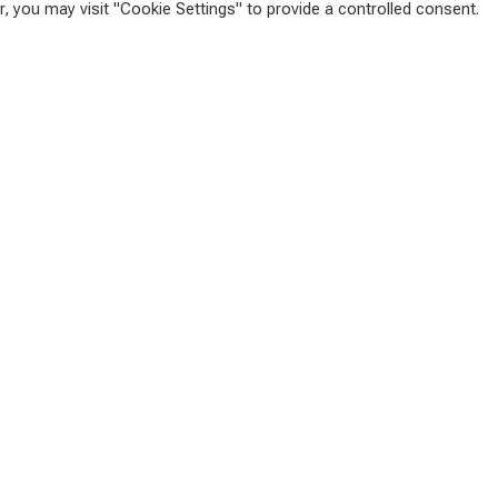
, you may visit "Cookie Settings" to provide a controlled consent.
ское оскорбление Лаврова Берлину и Парижу повысит
ой переписки вряд ли поможет мирному
твительно хотела провести перед своей отставкой
 глав государств, то хотя бы на уровне министров.
 в течение последних нескольких месяцев.
огласия во взглядах на статус России. Последняя
редником во «внутриукраинском конфликте», в то
ву как сторону конфликта. По этой причине Киев
оцессе с Москвой, а не «напрямую», как требует
основном называют марионетками.