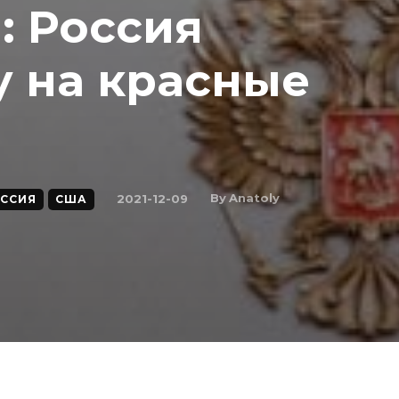
: Россия
у на красные
By
Anatoly
2021-12-09
ССИЯ
США