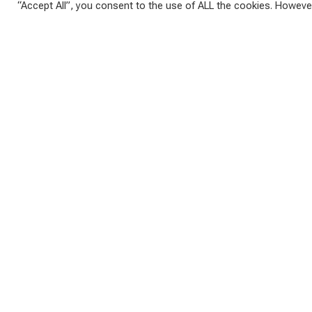
“Accept All”, you consent to the use of ALL the cookies. However
Неясно, действительно ли недавнее дипломатиче
безопасность России. Публикация дипломатическ
урегулированию кризиса в Донбассе.
Уходящий канцлер Германии Ангела Меркель дейс
саммит в нормандском формате, если не на уровне
Однако переговоры по этому поводу продолжались
Причина тому — как показывает переписка — разн
видит себя — как Германия и Франция — лишь пос
время как другая сторона уже воспринимает Моск
хочет вести переговоры о прогрессе в мирном пр
Кремль, с представителями сепаратистов. Их в 
Министру «надоело»