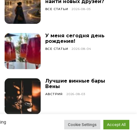
найти новых друзей?
ВСЕ СТАТЬИ
2026-08-05
У меня сегодня день
рождения!
ВСЕ СТАТЬИ
2026-08-04
Лучшие винные бары
Вены
АВСТРИЯ
2026-08-03
ing
Cookie Settings
Accept All
Густав Малер —
знаменитый