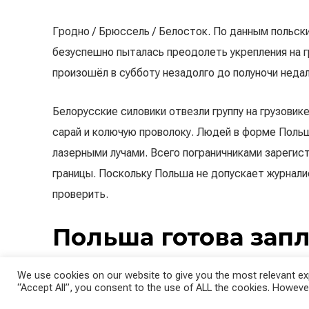
Гродно / Брюссель / Белосток. По данным польски
безуспешно пыталась преодолеть укрепления на 
произошёл в субботу незадолго до полуночи неда
Белорусские силовики отвезли группу на грузовик
сарай и колючую проволоку. Людей в форме Польш
лазерными лучами. Всего пограничниками зарегис
границы. Поскольку Польша не допускает журнал
проверить.
Польша готова запл
репатриацию
We use cookies on our website to give you the most relevant exp
“Accept All”, you consent to the use of ALL the cookies. However
В Беларуси власти расширили помощь мигрантам в