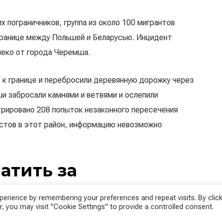
х пограничников, группа из около 100 мигрантов
границе между Польшей и Беларусью. Инцидент
леко от города Черемша.
е к границе и перебросили деревянную дорожку через
и забросали камнями и ветвями и ослепили
трировано 208 попыток незаконного пересечения
истов в этот район, информацию невозможно
атить за
erience by remembering your preferences and repeat visits. By click
, you may visit "Cookie Settings" to provide a controlled consent.
 приюте для беженцев в Брузги на границе с Польшей.