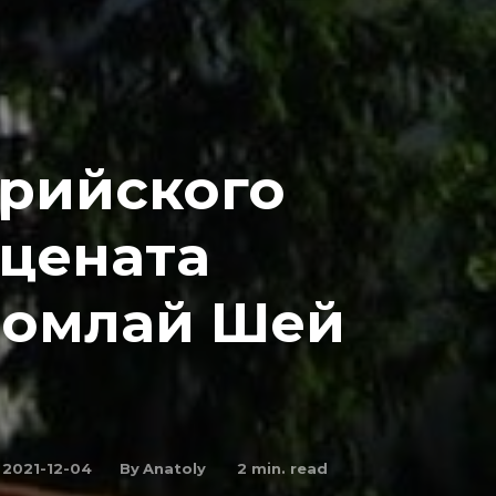
трийского
ецената
ромлай Шей
By
Anatoly
2021-12-04
2
min. read