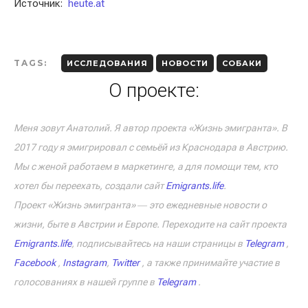
Источник:
heute.at
TAGS:
ИССЛЕДОВАНИЯ
НОВОСТИ
СОБАКИ
О проекте:
Меня зовут Анатолий. Я автор проекта «Жизнь эмигранта». В
2017 году я эмигрировал с семьёй из Краснодара в Австрию.
Мы с женой работаем в маркетинге, а для помощи тем, кто
хотел бы переехать, создали сайт
Emigrants.life
.
Проект «Жизнь эмигранта» ― это ежедневные новости о
жизни, быте в Австрии и Европе. Переходите на сайт проекта
Emigrants.life
, подписывайтесь на наши страницы в
Telegram
,
Facebook
,
Instagram
,
Twitter
, а также принимайте участие в
голосованиях в нашей группе в
Telegram
.