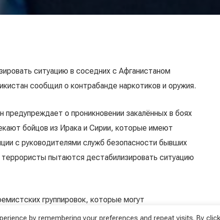
зировать ситуацию в соседних с Афганистаном
икистан сообщил о контрабанде наркотиков и оружия.
н предупреждает о проникновении закалённых в боях
екают бойцов из Ирака и Сирии, которые имеют
нции с руководителями служб безопасности бывших
то террористы пытаются дестабилизировать ситуацию
ремистских группировок, которые могут
Афганистане. Некоторые попытались бы попасть в
erience by remembering your preferences and repeat visits. By click