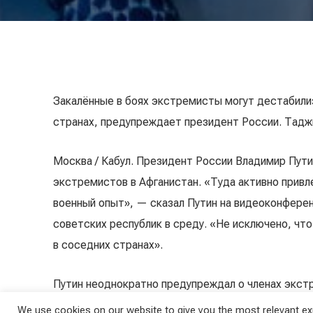
Закалённые в боях экстремисты могут дестабили
странах, предупреждает президент России. Тадж
Москва / Кабул. Президент России Владимир Пути
экстремистов в Афганистан. «Туда активно привл
военный опыт», — сказал Путин на видеоконфере
советских республик в среду. «Не исключено, ч
в соседних странах».
Путин неоднократно предупреждал о членах экст
воспользоваться политическими беспорядками в 
We use cookies on our website to give you the most relevant exp