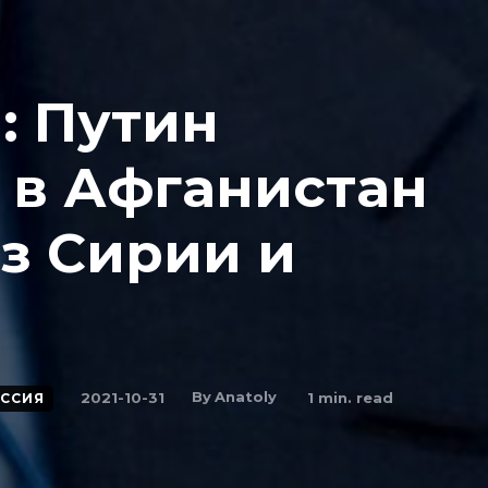
: Путин
 в Афганистан
з Сирии и
By
Anatoly
2021-10-31
1
min. read
ССИЯ