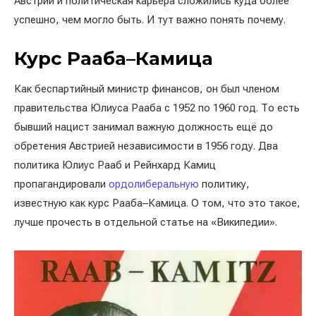
Австрии и политическая карьера сложились куда более
успешно, чем могло быть. И тут важно понять почему.
Курс Рааба–Камица
Как беспартийный министр финансов, он был членом
правительства Юлиуса Рааба с 1952 по 1960 год. То есть
бывший нацист занимал важную должность ещё до
обретения Австрией независимости в 1956 году. Два
политика Юлиус Рааб и Рейнхард Камиц
пропагандировали
ордолиберальную
политику,
известную как курс Рааба–Камица. О том, что это такое,
лучше прочесть в отдельной статье на «Википедии».