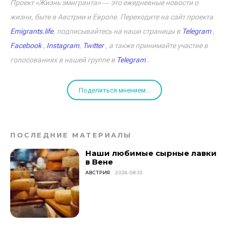
Проект «Жизнь эмигранта» ― это ежедневные новости о
жизни, быте в Австрии и Европе. Переходите на сайт проекта
Emigrants.life
, подписывайтесь на наши страницы в
Telegram
,
Facebook
,
Instagram
,
Twitter
, а также принимайте участие в
голосованиях в нашей группе в
Telegram
.
Поделиться мнением...
ПОСЛЕДНИЕ МАТЕРИАЛЫ
Наши любимые сырные лавки
в Вене
АВСТРИЯ
2026-08-10