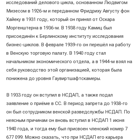
исследований делового цикла, основанном Людвигом
Мизесом в 1926-м и переданном Фридриху Августу фон
Хайеку в 1931 году, который он принял от Оскара
Моргенштерна в 1936-м. В 1938 году Камиц был
присоединён к Берлинскому институту исследования
бизнес-циклов. В феврале 1939-го он перешёл на работу
в Венскую торговую палату. В 1940 году стал
начальником экономического отдела, а в 1944-м взял на
себя руководство этой организацией, которая была
понижена до уровня Гаувиртшафтскамеры.
В 1933 году он вступил в НСДАП, а также подал
заявление о приёме в СС. В период запрета до 1938-го
он был сотрудником венской разведслужбы НСДАП. По
неясным причинам он вновь вступил в НСДАП 1 июня
1940 года, и тогда ему был присвоен членский номер 7
677 099. Можно сказать, что при НСДАП его карьера