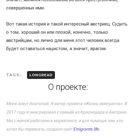
совершенных ими.
Вот такая история и такой интересный австриец. Судить
о том, хороший он или плохой, конечно, только
австрийцам, но лично для меня этот человек всегда
будет оставаться нацистом, а значит, врагом.
TAGS:
LONGREAD
О проекте:
Меня зовут Анатолий. Я автор проекта «Жизнь эмигранта». В
2017 году я эмигрировал с семьёй из Краснодара в Австрию.
Мы с женой работаем в маркетинге, а для помощи тем, кто
хотел бы переехать, создали сайт
Emigrants.life
.