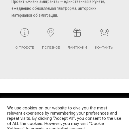
Проект «Жизнь эмигранта» — единственная в Рунете,
ежедневно обновляемая платформа, авторских
материалов об эмиграции.
О ПРОЕКТЕ
ПОЛЕЗНОЕ
ЛАЙФХАКИ
КОНТАКТЫ
TERMS AND CONDITIONS
PRIVACY POLICY
SITEMAP
We use cookies on our website to give you the most
relevant experience by remembering your preferences and
repeat visits. By clicking “Accept All”, you consent to the use
© Emigrants Life WordPress Theme by TagDiv
of ALL the cookies. However, you may visit "Cookie
Settings" to provide a controlled consent.