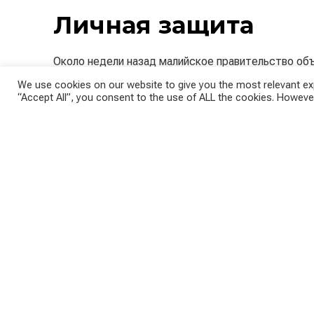
Личная защита
Около недели назад малийское правительство об
компанию Вагнера — всего лишь слухи. По инфор
We use cookies on our website to give you the most relevant exp
“Accept All”, you consent to the use of ALL the cookies. However
власти в результате переворота, в первую очере
Бывшая колониальная держава Франция присутств
Она работает для стабилизации Сахельского реги
международных миссиях в Мали — учебной мисс
что обучила 15 000 малийских солдат. Успех счи
бухгалтерия, где остались солдаты, зарплата и о
Министры обороны 13 европейских стран только 
наёмников Вагнера в Мали «неприемлемым».