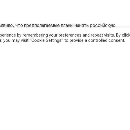
ъявило, что предполагаемые планы нанять российскую
мации из столицы Бамако, руководство, пришедшее к
erience by remembering your preferences and repeat visits. By click
, you may visit "Cookie Settings" to provide a controlled consent.
дь озабочено собственной личной защитой.
ует в Мали с особенно большим количеством солдат.
она. Вооружённые силы также участвуют в двух
ии ЕС EUTM и миссии ООН MINUSMA. EUTM сообщает,
тается умеренным, в Мали уже отсутствует
ружие.
в пятницу назвали возможное размещение российских