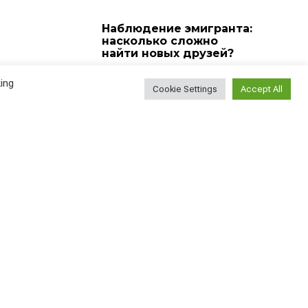
Наблюдение эмигранта:
насколько сложно
найти новых друзей?
ВСЕ СТАТЬИ
2026-08-05
ing
Cookie Settings
Accept All
У меня сегодня день
рождения!
ВСЕ СТАТЬИ
2026-08-04
Найти
Поиск...