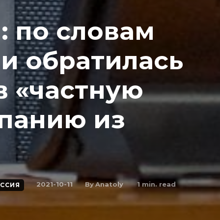
: по словам
ли обратилась
в «частную
панию из
By
Anatoly
2021-10-11
1
min. read
ССИЯ